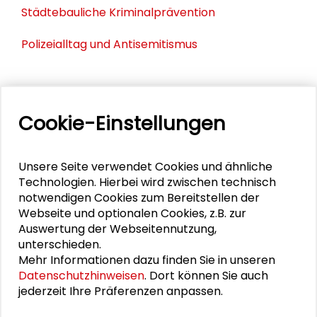
Städtebauliche Kriminalprävention
Polizeialltag und Antisemitismus
PERSONEN IM KONTEXT
Cookie-Einstellungen
Alexander Gemeinhardt
Unsere Seite verwendet Cookies und ähnliche
Marilena Geugjes
Technologien. Hierbei wird zwischen technisch
notwendigen Cookies zum Bereitstellen der
Björn Gutzeit
Webseite und optionalen Cookies, z.B. zur
Auswertung der Webseitennutzung,
Lena Koch
unterschieden.
Mehr Informationen dazu finden Sie in unseren
Georgios Terizakis
Datenschutzhinweisen
. Dort können Sie auch
jederzeit Ihre Präferenzen anpassen.