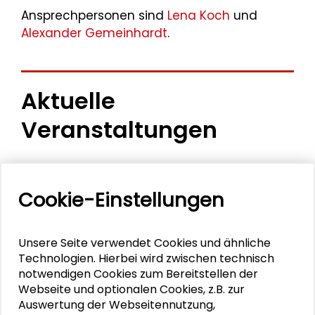
Ansprechpersonen sind
Lena Koch
und
Alexander Gemeinhardt
.
Aktuelle
Veranstaltungen
11. Internationale Waldkunstkonferenz
"Demokratischer Wald"
Cookie-Einstellungen
Schlüsseltexte für die Wirtschaft von morgen
Unsere Seite verwendet Cookies und ähnliche
Zusammen mehr erreichen – Zukunftsbündnis im
Technologien. Hierbei wird zwischen technisch
Dialog
notwendigen Cookies zum Bereitstellen der
Webseite und optionalen Cookies, z.B. zur
Schader-Festival 2026
Auswertung der Webseitennutzung,