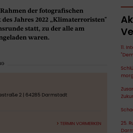
m Rahmen der fotografischen
Ak
des Jahres 2022 „Klimaterroristen"
Ve
srunde statt, zu der alle am
ingeladen waren.
11. I
"Dem
NG
Schlü
mor
Zusa
hestraße 2 | 64285 Darmstadt
Zukun
Scha
25. R
TERMIN VORMERKEN
Darm