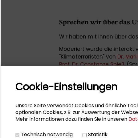
Sprechen wir über das 
Wir haben mit Ihnen über da
Moderiert wurde die interakt
"Klimaterroristen" von
Dr. Mar
Prof. Dr. Constanze Spieß
(Spr
Universität Marburg und Sprec
des Jahres") und
Prof. Dr. Lar
Cookie-Einstellungen
Kommunikationsforschung, re
Innovationsmanagement an 
(Polizeipräsident im Polizeip
Unsere Seite verwendet Cookies und ähnliche Tech
optionalen Cookies, z.B. zur Auswertung der Webse
Der Eintritt zur Ausstellung 
Mehr Informationen dazu finden Sie in unseren
Dat
waren kostenfrei.
Technisch notwendig
Statistik
Ansprechpartnerin ist
Anna-Le