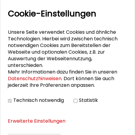
PERSONEN IM KONTEXT
Cookie-Einstellungen
Isabel Behr
Marischa Fast
Unsere Seite verwendet Cookies und ähnliche
Technologien. Hierbei wird zwischen technisch
Hannah Ferber
notwendigen Cookies zum Bereitstellen der
Webseite und optionalen Cookies, z.B. zur
Alexander Gemeinhardt
Auswertung der Webseitennutzung,
unterschieden.
Katharina Gerarts
Mehr Informationen dazu finden Sie in unseren
Datenschutzhinweisen
. Dort können Sie auch
Dirk Holzinger
jederzeit Ihre Präferenzen anpassen.
Stella Lorenz
Technisch notwendig
Statistik
Sara Lüttich
Erweiterte Einstellungen
Barbara Schramkowski