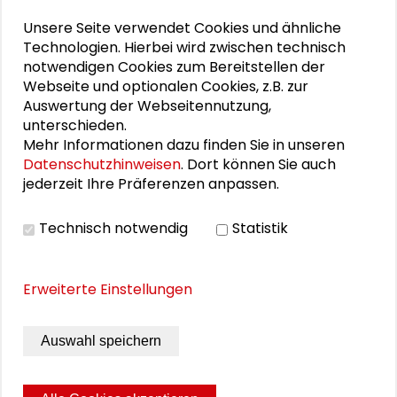
Dr. Isabel Behr
Unsere Seite verwendet Cookies und ähnliche
Isabel Behr arbeitet als Kinder- und
Technologien. Hierbei wird zwischen technisch
Jugendlichenpsychotherapeutin in einer
notwendigen Cookies zum Bereitstellen der
Webseite und optionalen Cookies, z.B. zur
eigener Praxis in Anröchte (NRW). Seit 2020
Auswertung der Webseitennutzung,
engagiert sie sich als ehrenamtliches
unterschieden.
Mitglied bei PsyF4 die sich für psychosoziale
Mehr Informationen dazu finden Sie in unseren
Beratung zur Bewältigung der sozial-
Datenschutzhinweisen
. Dort können Sie auch
ökologischen Krisen und für die Förderung
jederzeit Ihre Präferenzen anpassen.
einer nachhaltigen, gesunden,
demokratischen, sozial und global
Technisch notwendig
Statistik
gerechten Zukunft einsetzen. Dort werden
auch Vorträge und Workshops zum Thema
Klimagefühle und Psychodynamik in der
Erweiterte Einstellungen
Klimakrise gehalten. Seit 2005 publiziert sie
außerdem zum Thema Inklusion in
Auswahl speichern
Kindertageseinrichtungen.