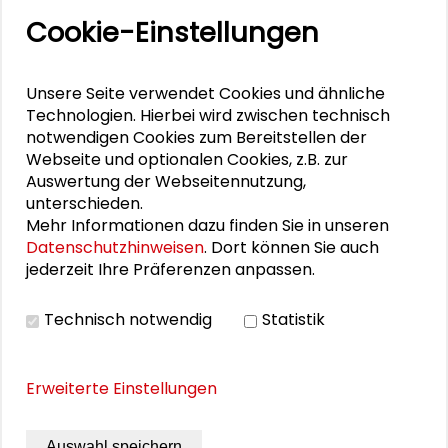
sich schon lange mit den Schnittstellen von
Cookie-Einstellungen
Bildung, Gesundheit und Klima beschäftigt.
Dabei sind die Aufklärung über
Unsere Seite verwendet Cookies und ähnliche
gesundheitliche Risiken der Klimakrise,
Technologien. Hierbei wird zwischen technisch
Unterstützung von Mitarbeitenden im
notwendigen Cookies zum Bereitstellen der
Gesundheitssektor bei Anpassung und
Webseite und optionalen Cookies, z.B. zur
Klimaschutz und die sozial-ökologische
Auswertung der Webseitennutzung,
Transformation ihre Ziele.
unterschieden.
Mehr Informationen dazu finden Sie in unseren
2012 schloss sie zunächst ihr Diplom in
Datenschutzhinweisen
. Dort können Sie auch
Pädagogik und Erziehungswissenschaft an
jederzeit Ihre Präferenzen anpassen.
der Philipps-Universität Marburg ab.
Anschließend arbeitete Marischa Fast als
Technisch notwendig
Statistik
Wissenschaftliche Mitarbeiterin an der
Goethe-Universität in Frankfurt von 2012-
2021. Seit 2021 hat sie das fortlaufende
Erweiterte Einstellungen
Projekt Fortbildungen für transformative
ärztliche Praxis, Planetary Health und
Auswahl speichern