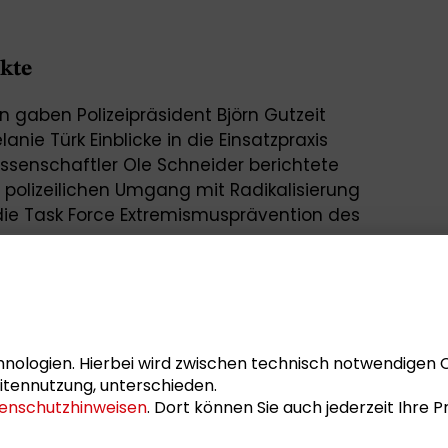
kte
 gaben Polizeipräsident Björn Gutzeit
nie Türk Einblicke in die Einsatzpraxis
wissenschaftler Ole Schneider berichtete
polizeilichen Umgang mit Radikalisierung
e die Task Force Extremismusprävention des
stadt Darmstadt Wege vor, um künftig in
r hinaus als Wissenschaftsstadt
 Dr. Thomas Schäfer, Direktor des
s Darmstadt, wies in seiner Präsentation
ter Ferienkurse in den Sommerferien
nologien. Hierbei wird zwischen technisch notwendigen 
r, Präsident der Evangelischen Hochschule
itennutzung, unterschieden.
ck darauf, welche Veränderungen künftig
enschutzhinweisen
. Dort können Sie auch jederzeit Ihre
n.