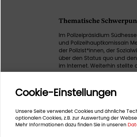
Thematische Schwerpun
Im Polizeipräsidium Südhessen
und Polizeihauptkomissain Mela
der Polizist*innen, der Sozial
über den Status quo und den 
im Internet. Weiterhin stellt
Runden Tischs Wissenschafts
den Institutionen und darübe
resilienter werden zu können.
Cookie-Einstellungen
Internationalen Musikinstitut
auf die kommenden Darmstäd
Unsere Seite verwendet Cookies und ähnliche Tech
2025 hin; Prof. Dr. Uwe Becke
optionalen Cookies, z.B. zur Auswertung der Webse
Darmstadt, gab einen Ausbli
Mehr Informationen dazu finden Sie in unseren
Dat
auf die Hochschule zukomme