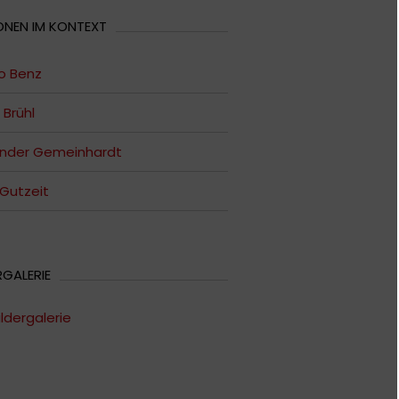
ONEN IM KONTEXT
o Benz
 Brühl
ander Gemeinhardt
 Gutzeit
RGALERIE
ildergalerie