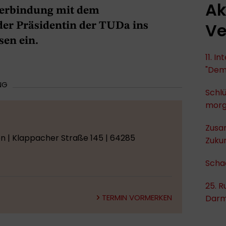
Ak
 Verbindung mit dem
Ve
er Präsidentin der TUDa ins
sen ein.
11. I
"Dem
NG
Schlü
mor
Zusa
en | Klappacher Straße 145 | 64285
Zukun
Scha
25. R
TERMIN VORMERKEN
Darm