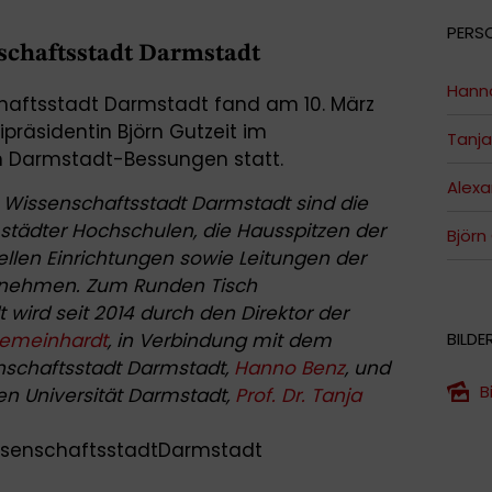
PERS
schaftsstadt Darmstadt
Hann
chaftsstadt Darmstadt fand am 10. März
ipräsidentin Björn Gutzeit im
Tanja
in Darmstadt-Bessungen statt.
Alex
Wissenschaftsstadt Darmstadt sind die
städter Hochschulen, die Hausspitzen der
Björn
ellen Einrichtungen sowie Leitungen der
rnehmen. Zum Runden Tisch
wird seit 2014 durch den Direktor der
Gemeinhardt
, in Verbindung mit dem
BILDE
nschaftsstadt Darmstadt,
Hanno Benz
, und
B
en Universität Darmstadt,
Prof. Dr. Tanja
senschaftsstadtDarmstadt