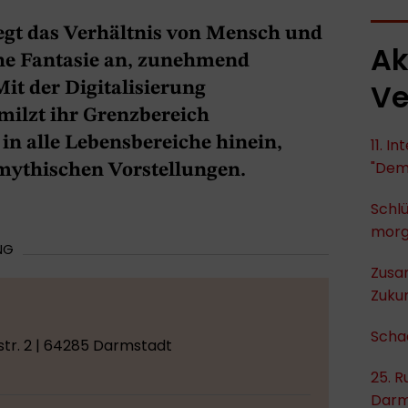
regt das Verhältnis von Mensch und
Ak
he Fantasie an, zunehmend
Ve
Mit der Digitalisierung
hmilzt ihr Grenzbereich
 in alle Lebensbereiche hinein,
11. I
"Dem
 mythischen Vorstellungen.
Schlü
mor
NG
Zusa
Zukun
Scha
tr. 2 | 64285 Darmstadt
25. R
Darm