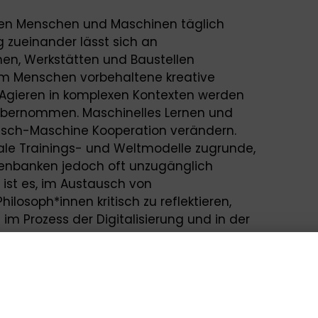
iten Menschen und Maschinen täglich
g zueinander lässt sich an
chen, Werkstätten und Baustellen
m Menschen vorbehaltene kreative
Agieren in komplexen Kontexten werden
bernommen. Maschinelles Lernen und
nsch-Maschine Kooperation verändern.
tale Trainings- und Weltmodelle zugrunde,
enbanken jedoch oft unzugänglich
e ist es, im Austausch von
ilosoph*innen kritisch zu reflektieren,
im Prozess der Digitalisierung und in der
nt und welche Beschränkungen der Mensch