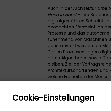
Auch in der Architektur arbe
Hand in Hand
– ihre Beziehun
digitalgestützten Schreibtis
beobachten. Vermeintlich de
Prozesse und das autonome 
zunehmend von Maschinen ü
generative KI werden die Me
Diesen Prozessen liegen digi
deren Algorithmen sowie Dat
bleiben. Ziel der Vortragsreih
Architekturschaffenden und Ph
welche Freiheiten der Mensch 
Kultur der Digitalität gewin
durch die Maschine erfährt.
Cookie-Einstellungen
Ansprechpersonen