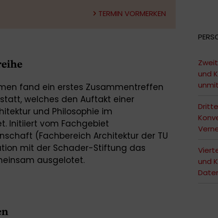
TERMIN VORMERKEN
PERS
Zweit
reihe
und K
unmi
men fand ein erstes Zusammentreffen
tatt, welches den Auftakt einer
Dritt
itektur und Philosophie im
Konve
. Initiiert vom Fachgebiet
Vern
enschaft (Fachbereich Architektur der TU
tion mit der Schader-Stiftung das
Viert
meinsam ausgelotet.
und K
Date
en