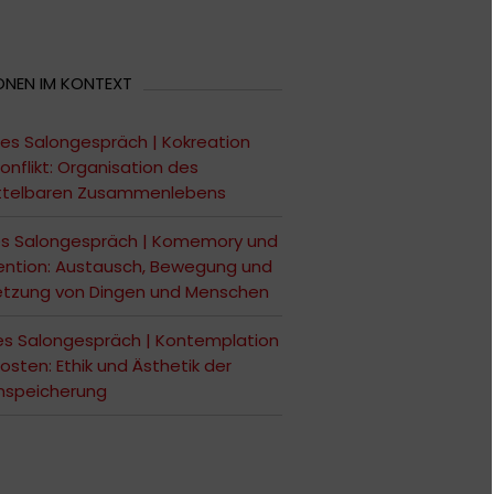
ONEN IM KONTEXT
es Salongespräch | Kokreation
onflikt: Organisation des
ttelbaren Zusammenlebens
es Salongespräch | Komemory und
ntion: Austausch, Bewegung und
etzung von Dingen und Menschen
es Salongespräch | Kontemplation
osten: Ethik und Ästhetik der
nspeicherung