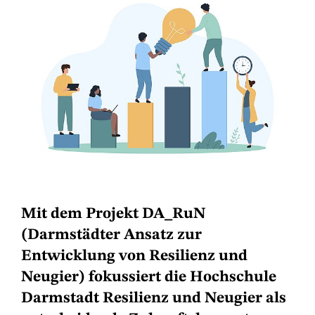
Mit dem Projekt
DA_RuN
(
D
armstädter
A
nsatz zur
Entwicklung von
R
esilienz
u
nd
N
eugier) fokussiert die Hochschule
Darmstadt Resilienz und Neugier als