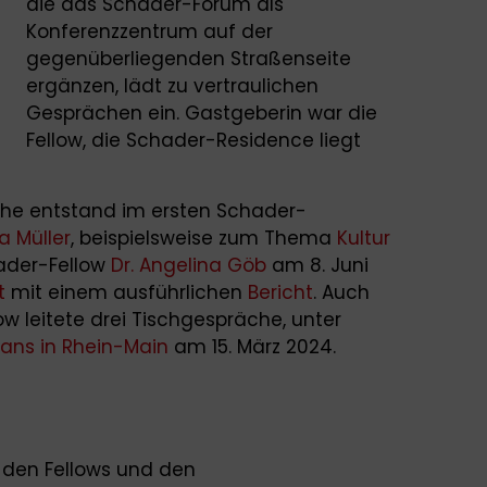
die das Schader-Forum als
Konferenzzentrum auf der
gegenüberliegenden Straßenseite
ergänzen, lädt zu vertraulichen
Gesprächen ein. Gastgeberin war die
Fellow, die Schader-Residence liegt
he entstand im ersten Schader-
a Müller
, beispielsweise zum Thema
Kultur
ader-Fellow
Dr. Angelina Göb
am 8. Juni
t
mit einem ausführlichen
Bericht
. Auch
low leitete drei Tischgespräche, unter
ans in Rhein-Main
am 15. März 2024.
 den Fellows und den