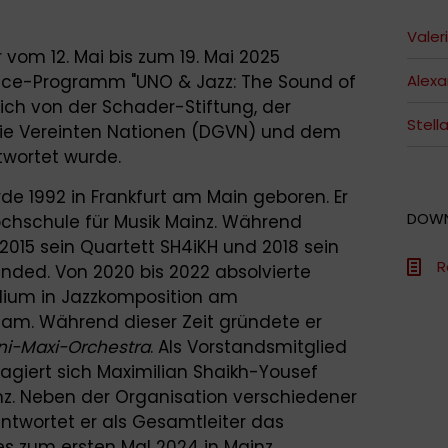
Valer
vom 12. Mai bis zum 19. Mai 2025
nce-Programm "UNO & Jazz: The Sound of
Alex
ich von der Schader-Stiftung, der
Stell
die Vereinten Nationen (DGVN) und dem
twortet wurde.
de 1992 in Frankfurt am Main geboren. Er
DOW
ochschule für Musik Mainz. Während
2015 sein Quartett SH4iKH und 2018 sein
R
nded. Von 2020 bis 2022 absolvierte
dium in Jazzkomposition am
m. Während dieser Zeit gründete er
ni-Maxi-Orchestra
. Als Vorstandsmitglied
gagiert sich Maximilian Shaikh-Yousef
inz. Neben der Organisation verschiedener
antwortet er als Gesamtleiter das
es zum ersten Mal 2024 in Mainz