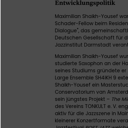
Entwicklungspolitik
Maximilian Shaikh-Yousef war 
Schader-Fellow beim Reside
Dialogue", das gemeinschaftl
Deutschen Gesellschaft für 
Jazzinstitut Darmstadt veran
Maximilian Shaikh-Yousef wur
studierte Saxophon an der H
seines Studiums gründete er 
Large Ensemble SH4iKH 9 exte
Shaikh-Yousef ein Masterstu
Conservatorium van Amsterda
sein jüngstes Projekt –
The Mi
des Vereins TONKULT e. V. en
aktiv für die Jazzszene in Ma
kleinerer Konzertformate ver
Jazzfestival
POST JAZZ
, welch