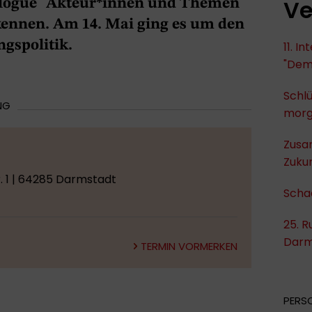
Ve
alogue" Akteur*innen und Themen
kennen. Am 14. Mai ging es um den
gspolitik.
11. I
"Dem
Schlü
NG
mor
Zusa
Zukun
. 1 | 64285 Darmstadt
Scha
25. R
Darm
TERMIN VORMERKEN
PERS