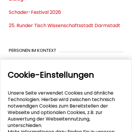
Schader-Festival 2026
25. Runder Tisch Wissenschaftsstadt Darmstadt
PERSONEN IM KONTEXT
Barbara Akdeniz
Cookie-Einstellungen
Susanne Ebert
Lisa Freieck
Unsere Seite verwendet Cookies und ähnliche
Technologien. Hierbei wird zwischen technisch
Tanja Kubes
notwendigen Cookies zum Bereitstellen der
Webseite und optionalen Cookies, z.B. zur
Sarah Müller-Sägebrecht
Auswertung der Webseitennutzung,
unterschieden.
Nadja Scherr
Mehr Informationen dazu finden Sie in unseren