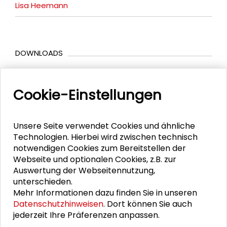
Lisa Heemann
DOWNLOADS
Programm Kinderrechte sind Menschenrechte
Cookie-Einstellungen
Präsentation_03.12.2021_K.Deeg
Menschenrechte-Kinderrechte_ Betroffenenrat
Unsere Seite verwendet Cookies und ähnliche
Kellerwessel Kinderrecht Religionsfreiheit 3 12
Technologien. Hierbei wird zwischen technisch
2021
notwendigen Cookies zum Bereitstellen der
Kinderrechte sind
Webseite und optionalen Cookies, z.B. zur
Menschenrechte_Vortrag_Funke_Feige
Auswertung der Webseitennutzung,
unterschieden.
Vortrag Tim Stegemann_03.12.21
Mehr Informationen dazu finden Sie in unseren
Impulsvortrag "Kinderrechte in aktuellen
Datenschutzhinweisen
. Dort können Sie auch
Problemlagen" von Cornelia Jonas
jederzeit Ihre Präferenzen anpassen.