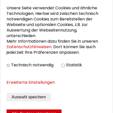
Heute lebt und arbeitet er in Frankfurt am
Unsere Seite verwendet Cookies und ähnliche
Main und Warschau. Sein erster Film, die 47-
Technologien. Hierbei wird zwischen technisch
minütige Dokumentation HANAU - EINE
notwendigen Cookies zum Bereitstellen der
NACHT UND IHRE FOLGEN wurde 2022 mit dem
Webseite und optionalen Cookies, z.B. zur
Grimme-Preis ausgezeichnet und bildet die
Auswertung der Webseitennutzung,
Grundlage für seinen Langfilm DAS
unterschieden.
DEUTSCHE VOLK (2025), der Premiere auf der
Mehr Informationen dazu finden Sie in unseren
Berlinale 2025 feiert. Für die Produktion
Datenschutzhinweisen
. Dort können Sie auch
jederzeit Ihre Präferenzen anpassen.
seines Dokumentarfilmprojekts TRAUMALAND
wurde er 2021 mit dem Gerd Ruge
Stipendium der Film- und Medienstiftung
Technisch notwendig
Statistik
NRW ausgezeichnet.
Sein Film “Das Deutsche Volk” wird
am 22.
Erweiterte Einstellungen
September 2025
in der Schader-Stiftung
gezeigt; anschließend ist er zum
Auswahl speichern
Regisseurgespräch anwesend.