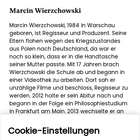
Marcin Wierzchowski
Marcin Wierzchowski, 1984 in Warschau
geboren, ist Regisseur und Produzent. Seine
Eltern flohen wegen des Kriegszustandes
aus Polen nach Deutschland, da war er
noch so klein, dass er in die Handtasche
seiner Mutter passte. Mit 17 Jahren brach
Wierzchowski die Schule ab und begann in
einer Videothek zu arbeiten. Dort sah er
unzählige Filme und beschloss, Regisseur zu
werden. 2012 holte er sein Abitur nach und
begann in der Folge ein Philosophiestudium
in Frankfurt am Main. 2013 wechselte er an
die Kunsthochschule Mainz, um Freie
Bildende Kunst mit dem Schwerpunkt Film
Cookie-Einstellungen
bei Professor Harald Schleicher zu studieren.