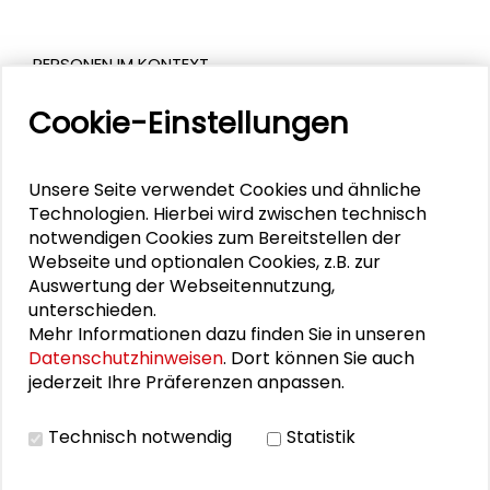
PERSONEN IM KONTEXT
Cookie-Einstellungen
Silke Kleihauer
Alexander Gemeinhardt
Unsere Seite verwendet Cookies und ähnliche
Technologien. Hierbei wird zwischen technisch
Michèle Bernhard
notwendigen Cookies zum Bereitstellen der
Webseite und optionalen Cookies, z.B. zur
Karen Lehmann
Auswertung der Webseitennutzung,
unterschieden.
Martin Führ
Mehr Informationen dazu finden Sie in unseren
Datenschutzhinweisen
. Dort können Sie auch
jederzeit Ihre Präferenzen anpassen.
VIDEO
Technisch notwendig
Statistik
Video ansehen