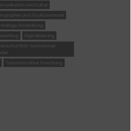
munikation und Kultur
ographie und Strukturwandel
haltige Entwicklung
aderblog
Digitalisierung
senschaftlich-technischer
del
Transformative Forschung