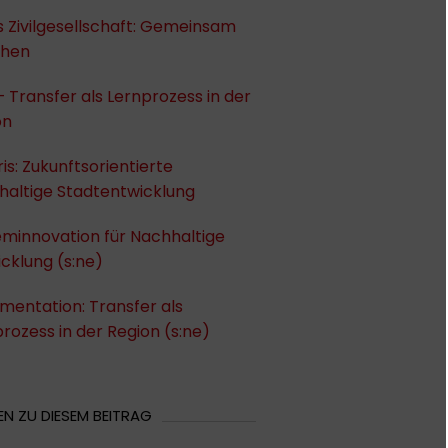
 Zivilgesellschaft: Gemeinsam
chen
– Transfer als Lernprozess in der
on
ris: Zukunftsorientierte
haltige Stadtentwicklung
eminnovation für Nachhaltige
cklung (s:ne)
entation: Transfer als
rozess in der Region (s:ne)
N ZU DIESEM BEITRAG