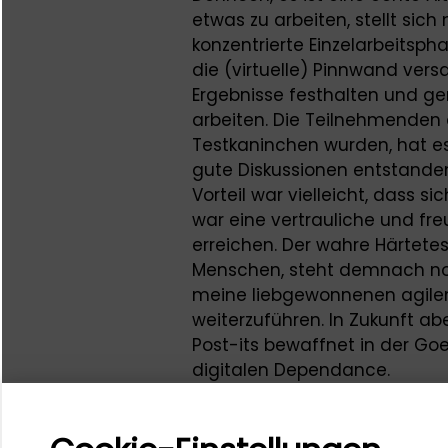
etwas zu arbeiten, stellt sic
konzentrierte Einzelarbeitsp
die (virtuelle) Pinnwand ve
Ergebnisse festhalten und g
arbeiten. Die Teilnehmenden 
Testkaninchen wurden, hat es 
gute Diskussionen entstanden
Vorteil war vielleicht, dass si
war eine vertrauliche und fr
erreichen. Der wahre Härtete
Menschen, steht demnach noch
meine liebgewonnenen agile
weiterzuführen. In Zukunft a
Post-its bewaffnet in der Go
digitalen Dependance.
Soweit meine Erfahrung mit d
Was funktioniert und was geh