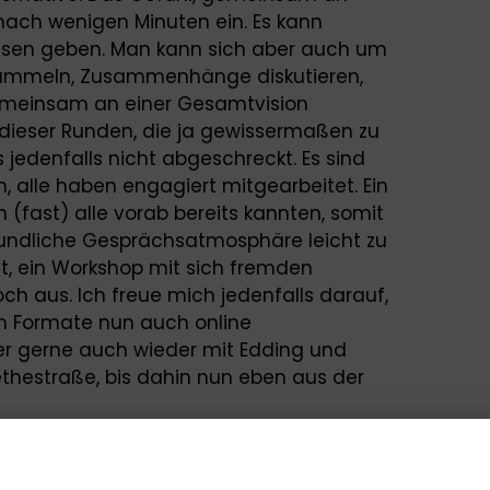
h nach wenigen Minuten ein. Es kann
hasen geben. Man kann sich aber auch um
rsammeln, Zusammenhänge diskutieren,
emeinsam an einer Gesamtvision
dieser Runden, die ja gewissermaßen zu
jedenfalls nicht abgeschreckt. Es sind
, alle haben engagiert mitgearbeitet. Ein
ch (fast) alle vorab bereits kannten, somit
eundliche Gesprächsatmosphäre leicht zu
st, ein Workshop mit sich fremden
 aus. Ich freue mich jedenfalls darauf,
n Formate nun auch online
ber gerne auch wieder mit Edding und
ethestraße, bis dahin nun eben aus der
igitalen Workshops. Wie macht Ihr das?
t gar nicht?