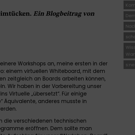
Kom
eimtücken.
Ein Blogbeitrag von
Dem
Nach
sch
Wis
Wan
kleinere Workshops an, meine ersten in der
s:ne
ro: einem virtuellen Whiteboard, mit dem
n zeitgleich an Boards arbeiten können,
ln. Wir haben in der Vorbereitung unser
s Virtuelle „übersetzt“. Für einige
“ Äquivalente, anderes musste in
werden.
en die verschiedenen technischen
Programme eröffnen. Dem sollte man