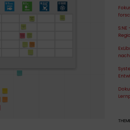
Fokus
fors
S:NE 
Regi
ExLib
nach
Syst
Entwi
Dokum
Lernp
THEME