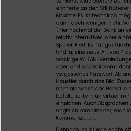
tunlichst widerstehen! Der e
erinnerte an den Stil frühere
Maxime: Es ist technisch mögli
dann doch weniger mehr. So 
(hier nochmal der Dank an vie
relativ interaktives, aber ei
Spoiler Alert: Es hat gut funkt
Und ja, eine neue Art von Pr
wacklige W-LAN-Verbindungen
oder, und sowas kommt dann
vergessenes Passwort. Ab und
Haustier durch das Bild. Zud
normalerweise das Board in e
befüllt, sollte man virtuell m
einplanen. Auch Absprachen 
ungleich komplizierter, man ka
kommunizieren.
Dennoch, es ist eine echte A