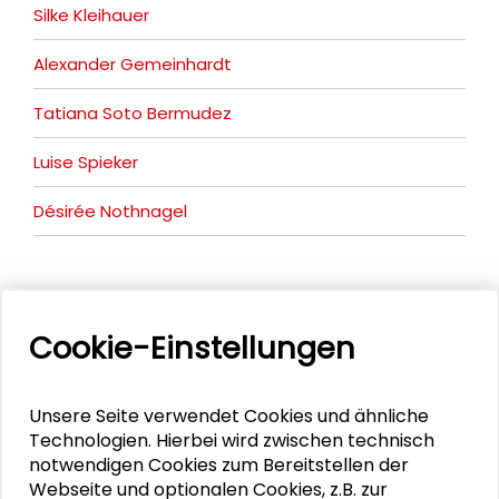
Silke Kleihauer
Alexander Gemeinhardt
Tatiana Soto Bermudez
Luise Spieker
Désirée Nothnagel
DOWNLOADS
Cookie-Einstellungen
Programm: Transfer als Lernprozess in der
Region
Unsere Seite verwendet Cookies und ähnliche
Keynote Martin Führ: Wie gelingen
Technologien. Hierbei wird zwischen technisch
Systeminnovationen?
notwendigen Cookies zum Bereitstellen der
Webseite und optionalen Cookies, z.B. zur