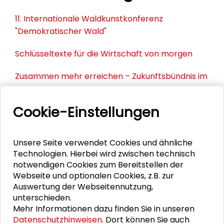
11. Internationale Waldkunstkonferenz
"Demokratischer Wald"
Schlüsseltexte für die Wirtschaft von morgen
Zusammen mehr erreichen – Zukunftsbündnis im
Dialog
Cookie-Einstellungen
Schader-Festival 2026
25. Runder Tisch Wissenschaftsstadt Darmstadt
Unsere Seite verwendet Cookies und ähnliche
Technologien. Hierbei wird zwischen technisch
notwendigen Cookies zum Bereitstellen der
Webseite und optionalen Cookies, z.B. zur
DOWNLOADS
Auswertung der Webseitennutzung,
unterschieden.
Programm Menschenrechte und SDGs
Mehr Informationen dazu finden Sie in unseren
Präsentation Hannah Birkenkötter
Datenschutzhinweisen
. Dort können Sie auch