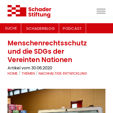
SUCHE
SCHADERBLOG
PODCAST
Menschenrechtsschutz
und die SDGs der
Vereinten Nationen
Artikel vom 30.06.2020
HOME
/
THEMEN
/
NACHHALTIGE ENTWICKLUNG