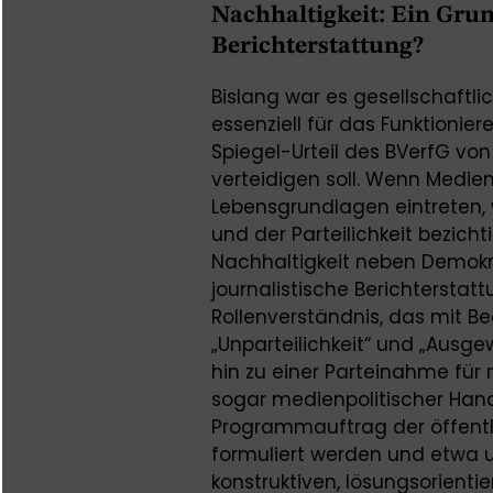
Nachhaltigkeit: Ein Grun
Berichterstattung?
Bislang war es gesellschaftl
essenziell für das Funktionier
Spiegel-Urteil des BVerfG vo
verteidigen soll. Wenn Medien
Lebensgrundlagen eintreten, 
und der Parteilichkeit bezich
Nachhaltigkeit neben Demokra
journalistische Berichterstatt
Rollenverständnis, das mit Begr
„Unparteilichkeit“ und „Ausge
hin zu einer Parteinahme für 
sogar medienpolitischer Ha
Programmauftrag der öffentl
formuliert werden und etwa 
konstruktiven, lösungsorienti