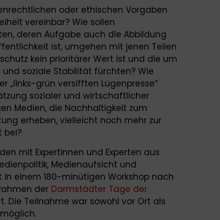
ienrechtlichen oder ethischen Vorgaben
iheit vereinbar? Wie sollen
sten, deren Aufgabe auch die Abbildung
ffentlichkeit ist, umgehen mit jenen Teilen
schutz kein prioritärer Wert ist und die um
 und soziale Stabilität fürchten? Wie
 „links-grün versifften Lügenpresse“
tzung sozialer und wirtschaftlicher
gen Medien, die Nachhaltigkeit zum
tung erheben, vielleicht noch mehr zur
t bei?
den mit Expertinnen und Experten aus
edienpolitik, Medienaufsicht und
 in einem 180-minütigen Workshop nach
Rahmen der
Darmstädter Tage der
rt. Die Teilnahme war sowohl vor Ort als
möglich.