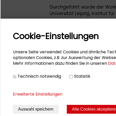
Durchgeführt wurde der Wor
Universität Leipzig, Institut 
Medienwissenschaft, und der
Mehr zum Thema auf dem
sc
Cookie-Einstellungen
Generationen
sowie im
Maga
2/2022)".
Unsere Seite verwendet Cookies und ähnliche Tech
Ansprechpartner der Schader-
optionalen Cookies, z.B. zur Auswertung der Webse
Alexander Gemeinhardt
Mehr Informationen dazu finden Sie in unseren
Dat
Ansprechpartner der Universitä
Technisch notwendig
Statistik
Dr. Uwe Krüger
Erweiterte Einstellungen
Auswahl speichern
Alle Cookies akzeptier
Seite drucken
Sitemap
Impres