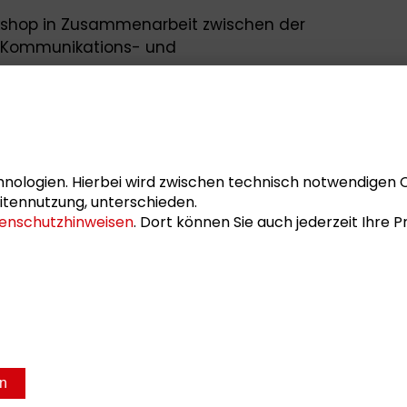
kshop in Zusammenarbeit zwischen der
für Kommunikations- und
 Schader-Stiftung.
haderblog
:
Ombudsleute für künftige
zin
"
Menschen machen Medien
(Heft
nologien. Hierbei wird zwischen technisch notwendigen 
Stiftung ist:
itennutzung, unterschieden.
enschutzhinweisen
. Dort können Sie auch jederzeit Ihre
t Leipzig ist:
en
sum
Datenschutz