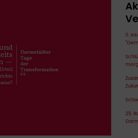
Ak
Ve
11. I
"Dem
Schlü
mor
Zusa
Zukun
Scha
25. R
Darm