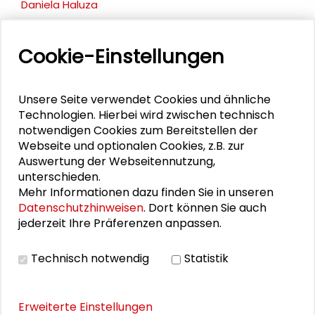
Daniela Haluza
Jula-Kim Sieber
Cookie-Einstellungen
Jana Hartmann
Barbara Boczek
Unsere Seite verwendet Cookies und ähnliche
Technologien. Hierbei wird zwischen technisch
Jörg Dettmar
notwendigen Cookies zum Bereitstellen der
Webseite und optionalen Cookies, z.B. zur
Wolfgang Lück
Auswertung der Webseitennutzung,
unterschieden.
Mehr Informationen dazu finden Sie in unseren
Datenschutzhinweisen
. Dort können Sie auch
jederzeit Ihre Präferenzen anpassen.
DOWNLOADS
Technisch notwendig
Statistik
Programm "Dem Grün auf der Spur"
Erweiterte Einstellungen