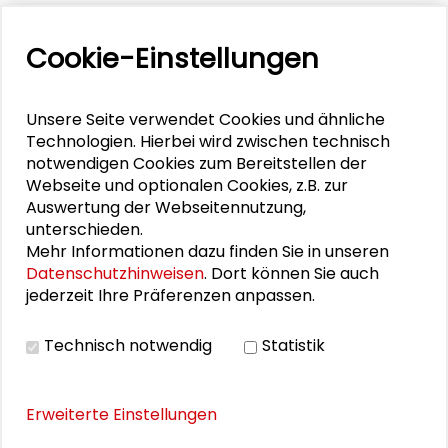
Gabriele Abels
Cookie-Einstellungen
Klaus-Dieter Altmeppen
Andrea Bartl
Unsere Seite verwendet Cookies und ähnliche
Technologien. Hierbei wird zwischen technisch
Gisela Kubon-Gilke
notwendigen Cookies zum Bereitstellen der
Webseite und optionalen Cookies, z.B. zur
Sebastian Kurtenbach
Auswertung der Webseitennutzung,
unterschieden.
Caroline Y. Robertson-von Trotha
Mehr Informationen dazu finden Sie in unseren
Datenschutzhinweisen
. Dort können Sie auch
Stefan Selke
jederzeit Ihre Präferenzen anpassen.
Julian Wékel
Technisch notwendig
Statistik
Erweiterte Einstellungen
DOWNLOADS