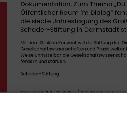
Dokumentation. Zum Thema „DU B
Öffentlicher Raum im Dialog“ fa
die siebte Jahrestagung des Gro
Schader-Stiftung in Darmstadt st
Mit dem Großen Konvent will die Stiftung den D
Gesellschaftswissenschaften und Praxis weiter f
Weise unmittelbar die Gesellschaftswissenschaft
fördern und stärken.
Schader-Stiftung
Darmstadt 2019, 122 Seiten
Schutzgebühr: kostenf