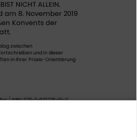
IST NICHT ALLEIN.
nd am 8. November 2019
ßen Konvents der
att.
ialog zwischen
ortschreiben und in dieser
en in ihrer Praxis-Orientierung
rei
ISBN: 978-3-932736-51-3