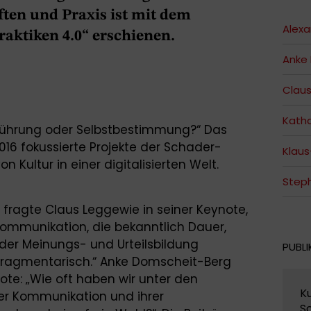
ten und Praxis ist mit dem
Alexa
raktiken 4.0“ erschienen.
Anke
Clau
Katha
Verführung oder Selbstbestimmung?“ Das
6 fokussierte Projekte der Schader-
Klaus
n Kultur in einer digitalisierten Welt.
Steph
“ fragte Claus Leggewie in seiner Keynote,
 Kommunikation, die bekanntlich Dauer,
der Meinungs- und Urteilsbildung
PUBLI
d fragmentarisch.“ Anke Domscheit-Berg
ote: „Wie oft haben wir unter den
Ku
r Kommunikation und ihrer
Sc