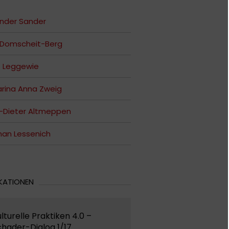
nder Sander
 Domscheit-Berg
s Leggewie
rina Anna Zweig
-Dieter Altmeppen
an Lessenich
KATIONEN
lturelle Praktiken 4.0 –
hader-Dialog 1/17