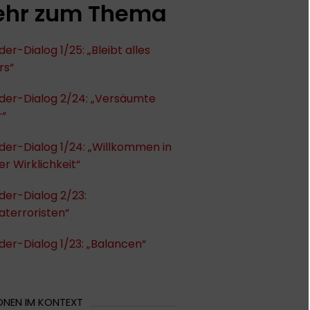
hr zum Thema
er-Dialog 1/25: „Bleibt alles
rs“
der-Dialog 2/24: „Versäumte
r“
er-Dialog 1/24: „Willkommen in
r Wirklichkeit“
der-Dialog 2/23:
aterroristen“
er-Dialog 1/23: „Balancen“
ONEN IM KONTEXT