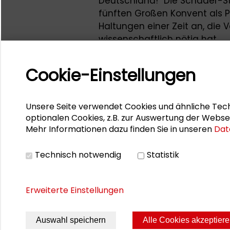
Deutschland!“ Die Schader-Sti
fünften Großen Konvent als P
Haltungen einer Zeit an, die 
wissenschaftlich nötig hat.
Das
vorliegende Magazin
beri
Cookie-Einstellungen
und Veranstaltungen der Sch
Unsere Seite verwendet Cookies und ähnliche Tech
Schader-Dialog 1/2017
optionalen Cookies, z.B. zur Auswertung der Webse
Mehr Informationen dazu finden Sie in unseren
Dat
Das Magazin Schader-Dialog
Gesellschaftswissenschaften 
Technisch notwendig
Statistik
über Projekte und Veranstalt
Erweiterte Einstellungen
Auswahl speichern
Alle Cookies akzeptier
Seite drucken
Sitemap
Impres