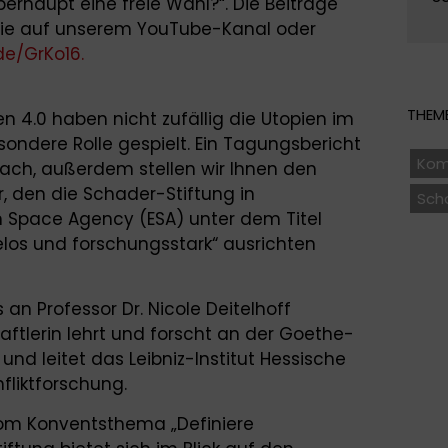
erhaupt eine freie Wahl?“. Die Beiträge
ie auf unserem YouTube-Kanal oder
de/GrKo16.
THEME
en 4.0 haben nicht zufällig die Utopien im
sondere Rolle gespielt. Ein Tagungsbericht
Kom
nach, außerdem stellen wir Ihnen den
 den die Schader-Stiftung in
Sch
n Space Agency (ESA) unter dem Titel
los und forschungsstark“ ausrichten
 an Professor Dr. Nicole Deitelhoff
haftlerin lehrt und forscht an der Goethe-
und leitet das Leibniz-Institut Hessische
fliktforschung.
vom Konventsthema „Definiere