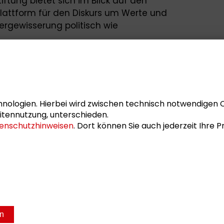
ftung bietet sich im Blick auf den
lattform für den Diskurs um Werte und
Vergewisserung politisch wie
chtet über diese und weitere Projekte
ader-Stiftung.
nologien. Hierbei wird zwischen technisch notwendigen 
itennutzung, unterschieden.
enschutzhinweisen
. Dort können Sie auch jederzeit Ihre
 zum Dialog zwischen
und Praxis informiert zweimal jährlich
ungen der Schader-Stiftung.
en
sum
Datenschutz