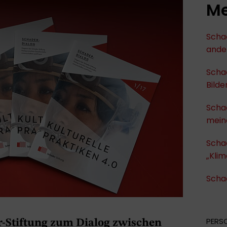
Me
Schad
ande
Scha
Bilde
Schad
meine
Scha
„Klim
Schad
PERS
-Stiftung zum Dialog zwischen