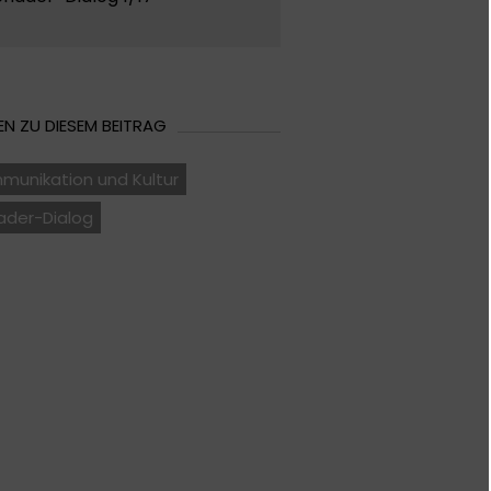
N ZU DIESEM BEITRAG
munikation und Kultur
ader-Dialog