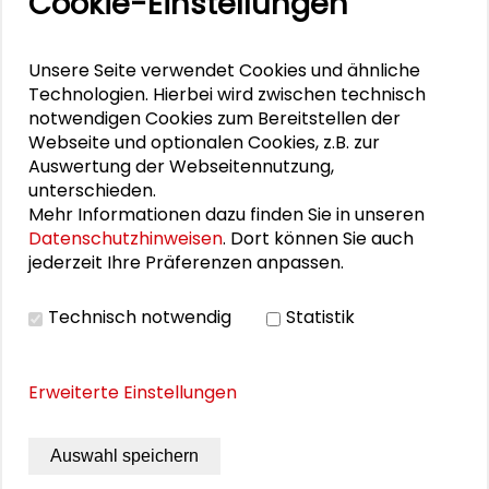
Cookie-Einstellungen
Schader-Dialog 1/24: „Willkommen in meiner
Wirklichkeit“
Unsere Seite verwendet Cookies und ähnliche
Technologien. Hierbei wird zwischen technisch
Schader-Dialog 2/23: „Klimaterroristen“
notwendigen Cookies zum Bereitstellen der
Webseite und optionalen Cookies, z.B. zur
Auswertung der Webseitennutzung,
Schader-Dialog 1/23: „Balancen“
unterschieden.
Mehr Informationen dazu finden Sie in unseren
Datenschutzhinweisen
. Dort können Sie auch
PUBLIKATIONEN
jederzeit Ihre Präferenzen anpassen.
Technisch notwendig
Statistik
Good Luck – Schader-Dialog 2/18
Erweiterte Einstellungen
Auswahl speichern
THEMEN ZU DIESEM BEITRAG