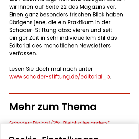
wir Ihnen auf Seite 22 des Magazins vor.
Einen ganz besonders frischen Blick haben
übrigens jene, die ein Praktikum in der
Schader-Stiftung absolvieren und seit
einiger Zeit in sehr individuellem Stil das
Editorial des monatlichen Newsletters
verfassen.
Lesen Sie doch mal nach unter
www.schader-stiftung.de/editorial_p
.
Mehr zum Thema
Schader-Dialog 1/25: „Bleibt alles anders“
Schader-Dialog 2/24: „Versäumte Bilder“