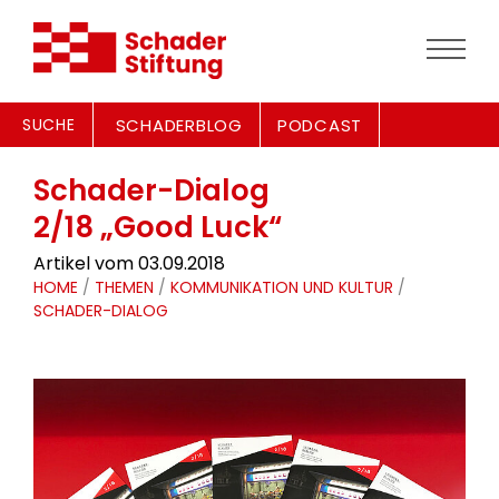
SUCHE
SCHADERBLOG
PODCAST
Schader-Dialog
2/18 „Good Luck“
Artikel vom 03.09.2018
HOME
/
THEMEN
/
KOMMUNIKATION UND KULTUR
/
SCHADER-DIALOG