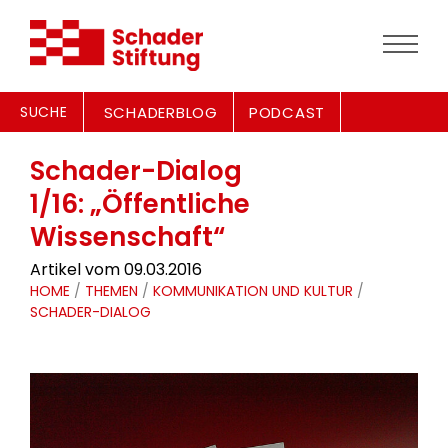
SUCHE
SCHADERBLOG
PODCAST
Schader-Dialog
1/16: „Öffentliche
Wissenschaft“
Artikel vom 09.03.2016
HOME
/
THEMEN
/
KOMMUNIKATION UND KULTUR
/
SCHADER-DIALOG