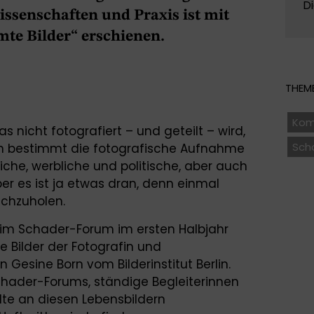
D
ssenschaften und Praxis ist mit
te Bilder“ erschienen.
THEME
Kom
as nicht fotografiert – und geteilt – wird,
Sch
hon bestimmt die fotografische Aufnahme
liche, werbliche und politische, aber auch
r es ist ja etwas dran, denn einmal
achzuholen.
 im Schader-Forum im ersten Halbjahr
e Bilder der Fotografin und
Gesine Born vom Bilderinstitut Berlin.
chader-Forums, ständige Begleiterinnen
lte an diesen Lebensbildern