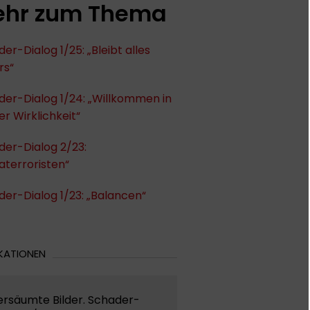
hr zum Thema
er-Dialog 1/25: „Bleibt alles
rs“
er-Dialog 1/24: „Willkommen in
r Wirklichkeit“
der-Dialog 2/23:
aterroristen“
er-Dialog 1/23: „Balancen“
KATIONEN
ersäumte Bilder. Schader-