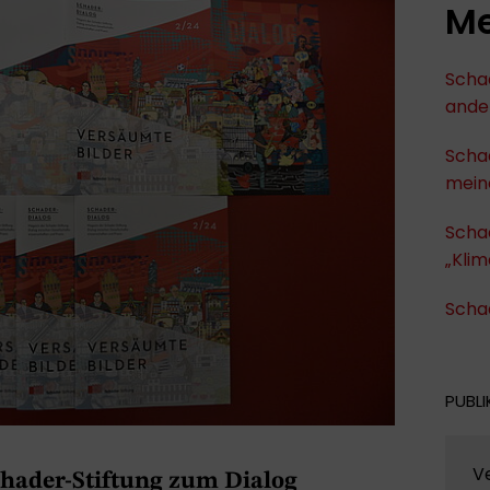
Me
Schad
ande
Schad
meine
Scha
„Klim
Schad
PUBLI
V
hader-Stiftung zum Dialog