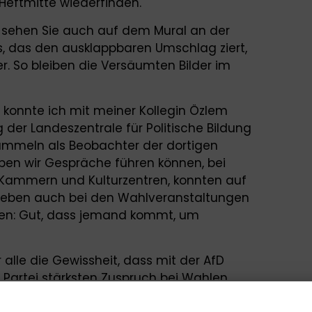
Heftmitte wiederfinden.
en sehen Sie auch auf dem Mural an der
, das den ausklappbaren Umschlag ziert,
r. So bleiben die Versäumten Bilder im
konnte ich mit meiner Kollegin Özlem
 der Landeszentrale für Politische Bildung
ammeln als Beobachter der dortigen
ben wir Gespräche führen können, bei
 Kammern und Kulturzentren, konnten auf
nd eben auch bei den Wahlveranstaltungen
sen: Gut, dass jemand kommt, um
alle die Gewissheit, dass mit der AfD
 Partei stärksten Zuspruch bei Wahlen
ts davon bereits die nächsten Gruppen