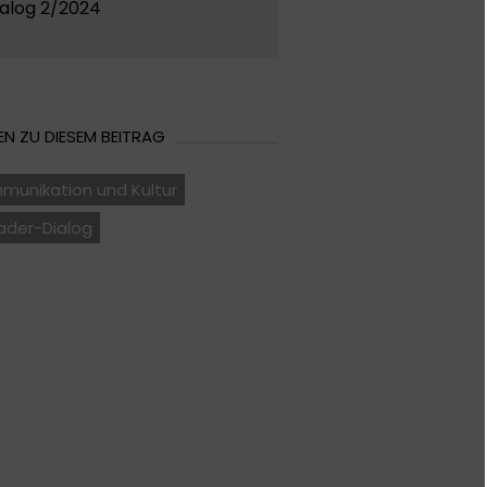
ialog 2/2024
N ZU DIESEM BEITRAG
munikation und Kultur
ader-Dialog