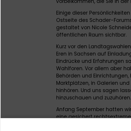
vorbeikommen, die Sie in der 
Einige dieser Persönlichkeit
Ostseite des Schader-Forums
gestaltet von Nicole Schneide
öffentlichen Raum sichtbar.
Kurz vor den Landtagswahlen 
Eren in Sachsen auf Einladung
Eindrücke und Erfahrungen s
Wahlforen. Vor allem aber ha
Behörden und Einrichtungen,
Marktplätzen, in Galerien u
hinhören. Und uns sagen las
hinzuschauen und zuzuhören.
Anfang September hatten wir 
eine gesichert rechtsextreme
erhalten kann. Und dass rech