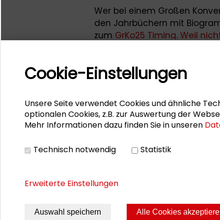
Wer bei einem Großen Konve
den Jahrbüchern mit Biogramm
zum
GrKo25 Timing. Weil nicht 
Cookie-Einstellungen
Kontakt
Federführend ist
Özlem Eren
,
Unsere Seite verwendet Cookies und ähnliche Tech
optionalen Cookies, z.B. zur Auswertung der Webse
Mehr Informationen dazu finden Sie in unseren
Dat
Technisch notwendig
Statistik
Erweiterte Einstellungen
Auswahl speichern
Alle Cookies akzeptier
Seite drucken
Sitemap
Impres