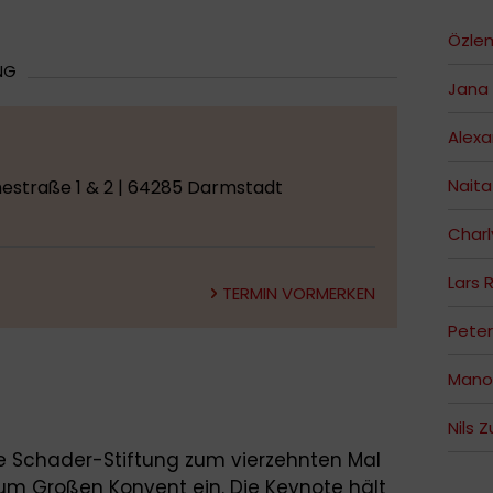
Özlem
NG
Jana 
Alex
Naita
estraße 1 & 2 | 64285 Darmstadt
Charl
Lars 
TERMIN VORMERKEN
Peter
Mano
Nils 
e Schader-Stiftung zum vierzehnten Mal
um Großen Konvent ein. Die Keynote hält