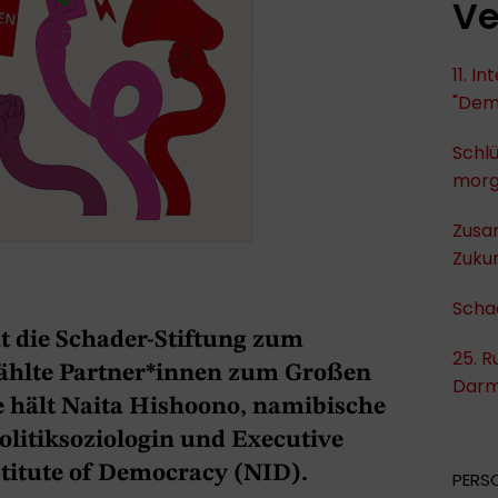
Ve
11. I
"Dem
Schlü
mor
Zusa
Zukun
Scha
t die Schader-Stiftung zum
25. R
ählte Partner*innen zum Großen
Darm
e hält Naita Hishoono, namibische
olitiksoziologin und Executive
titute of Democracy (NID).
PERS