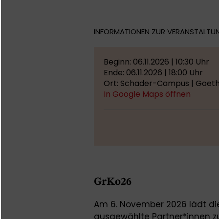
INFORMATIONEN ZUR VERANSTALTU
Beginn: 06.11.2026 | 10:30 Uhr
Ende: 06.11.2026 | 18:00 Uhr
Ort: Schader-Campus | Goeth
In Google Maps öffnen
GrKo26
Am 6. November 2026 lädt di
ausgewählte Partner*innen z