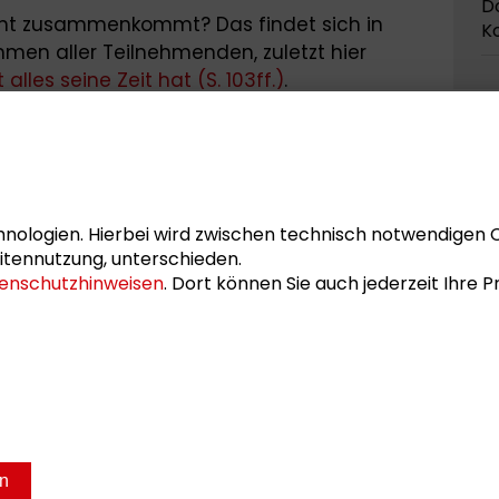
D
nt zusammenkommt? Das findet sich in
K
en aller Teilnehmenden, zuletzt hier
alles seine Zeit hat (S. 103ff.)
.
Na
D
K
2
 Studentische Mitarbeiterin der Konvente.
2
nologien. Hierbei wird zwischen technisch notwendigen 
G
itennutzung, unterschieden.
un
enschutzhinweisen
. Dort können Sie auch jederzeit Ihre
en
sum
Datenschutz