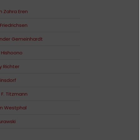
 Zahra Eren
Friedrichsen
ander Gemeinhardt
 Hishoono
y Richter
Rinsdorf
 F. Titzmann
n Westphal
Zurawski