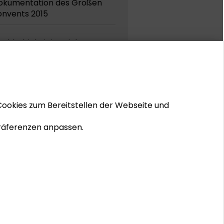
okumentation des Großen
onvents 2015
chhaltigkeit im Dialog.
okumentation des Großen
onvents der Schader-Stiftung
014
5 Jahre Dialog zwischen
Cookies zum Bereitstellen der Webseite und
esellschaftswissenschaften
d Praxis (1988 - 2013)
 Präferenzen anpassen.
© 2026 Schader-Stiftung