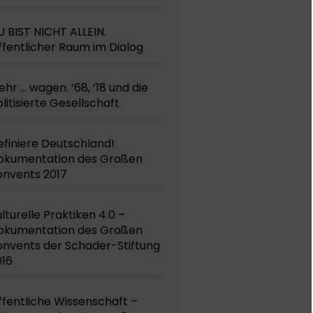
 BIST NICHT ALLEIN.
fentlicher Raum im Dialog
hr ... wagen. ’68, ’18 und die
litisierte Gesellschaft
finiere Deutschland!
okumentation des Großen
onvents 2017
lturelle Praktiken 4.0 –
okumentation des Großen
onvents der Schader-Stiftung
016
fentliche Wissenschaft –