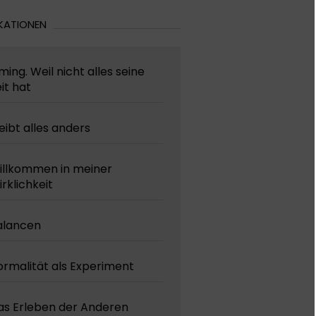
KATIONEN
ming. Weil nicht alles seine
it hat
eibt alles anders
illkommen in meiner
rklichkeit
alancen
rmalität als Experiment
as Erleben der Anderen