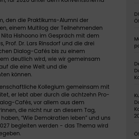
, für 2026 unter dem Konventsthema
DU
lm, den die Praktikums-Alumni der
Öf
ben, einem Multilog der Teilnehmenden
n Nita Hishoono im Gespräch mit dem
Me
 Prof. Dr. Lars Rinsdorf und die drei
po
chen Dialog-Cafés bis zu einem
dem deutlich wird, wie wir gemeinsam
De
auf die eine Welt und die
D
hten können.
K
senschaftliche Kollegium gemeinsam mit
et, er lebt aber durch die achtzehn Pro-
Ku
D
alog-Cafés, vor allem aus dem
K
nnen, die nicht nur an diesem Tag,
2
t haben, “Wie Demokratien leben” und uns
2027 begleiten werden - das Thema wird
gegeben.
Öf