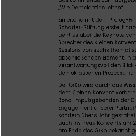
das kommende Jahr aufgeben
„Wie Demokratien leben“.
Einleitend mit dem Prolog-Fi
Schader-Stiftung erstellt ha
geht es über die Keynote vo
Sprecher des Kleinen Konvents,
Sessions von sechs thematis
abschließenden Element, in 
verantwortungsvoll den Blick 
demokratischen Prozesse ric
Der GrKo wird durch das Wis
dem Kleinen Konvent vorbereit
Bono-Impulsgebenden der Di
Engagement unserer Partner*i
sondern über's Jahr gestalte
auch ins neue Konventsjahr 
am Ende des GrKo bekannt 