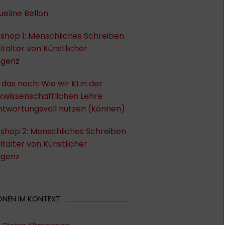
eline Bellon
shop 1: Menschliches Schreiben
italter von Künstlicher
ligenz
das noch: Wie wir KI in der
ikwissenschaftlichen Lehre
ntwortungsvoll nutzen (können)
shop 2: Menschliches Schreiben
italter von Künstlicher
ligenz
ONEN IM KONTEXT