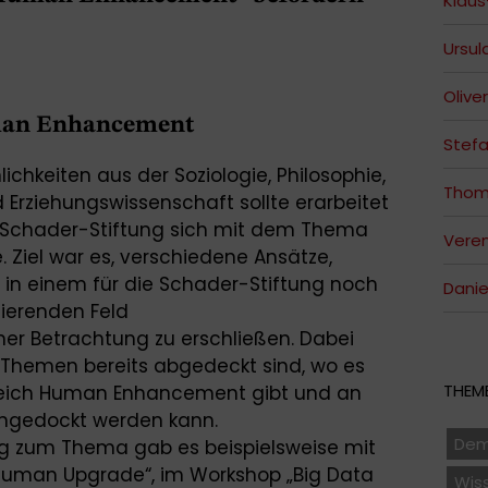
Klaus
Ursul
Oliver
man Enhancement
Stefa
chkeiten aus der Soziologie, Philosophie,
Thom
 Erziehungswissenschaft sollte erarbeitet
e Schader-Stiftung sich mit dem Thema
Veren
 Ziel war es, verschiedene Ansätze,
 in einem für die Schader-Stiftung noch
Danie
izierenden Feld
her Betrachtung zu erschließen. Dabei
e Themen bereits abgedeckt sind, wo es
THEME
eich Human Enhancement gibt und an
angedockt werden kann.
Dem
ng zum Thema gab es beispielsweise mit
„Human Upgrade“, im Workshop „Big Data
Wis