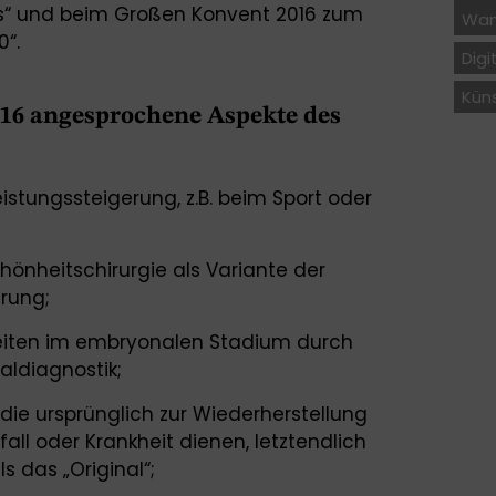
ess“ und beim Großen Konvent 2016 zum
Wan
0“.
Digi
Küns
16 angesprochene Aspekte des
istungssteigerung, z.B. beim Sport oder
hönheitschirurgie als Variante der
rung;
eiten im embryonalen Stadium durch
ldiagnostik;
die ursprünglich zur Wiederherstellung
all oder Krankheit dienen, letztendlich
s das „Original“;