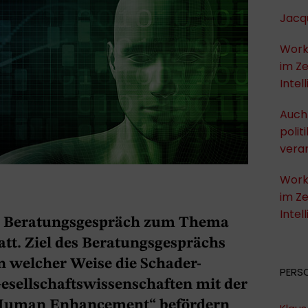
Jacqu
Work
im Ze
Intel
Auch 
polit
vera
Work
im Ze
Intel
in Beratungsgespräch zum Thema
t. Ziel des Beratungsgesprächs
n welcher Weise die Schader-
PERS
Gesellschaftswissenschaften mit der
„Human Enhancement“ befördern