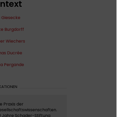
ntext
 Giesecke
ke Burgdorff
ger Wiechers
as Ducrée
ka Pergande
KATIONEN
e Praxis der
esellschaftswissenschaften.
0 Jahre Schader-Stiftung