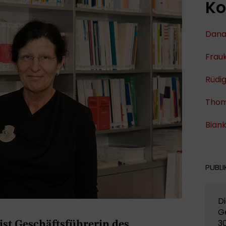
Ko
Dana
Frau
Rüdi
Thom
Bian
PUBLI
Di
G
3
st Geschäftsführerin des