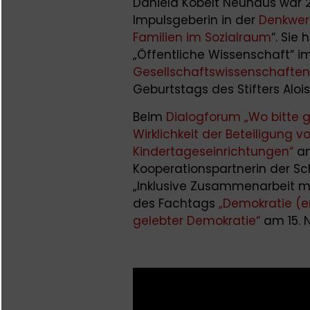
Daniela Kobelt Neuhaus war 
Impulsgeberin in der
Denkwer
Familien im Sozialraum
“. Sie
„Öffentliche Wissenschaft“
Gesellschaftswissenschaften
Geburtstags des Stifters Alo
Beim
Dialogforum „Wo bitte 
Wirklichkeit der Beteiligung v
Kindertageseinrichtungen“
am
Kooperationspartnerin der Sc
„Inklusive Zusammenarbeit mi
des Fachtags
„Demokratie (er
gelebter Demokratie“
am 15. 