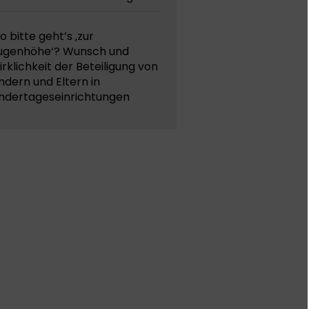
 bitte geht’s ‚zur
ugenhöhe‘? Wunsch und
rklichkeit der Beteiligung von
ndern und Eltern in
indertageseinrichtungen