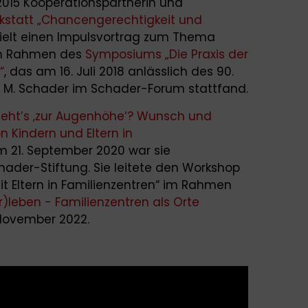
2015 Kooperationspartnerin und
kstatt „Chancengerechtigkeit und
 hielt einen Impulsvortrag zum Thema
 im Rahmen des
Symposiums „Die Praxis der
“
, das am 16. Juli 2018 anlässlich des 90.
is M. Schader im Schader-Forum stattfand.
geht’s ‚zur Augenhöhe‘? Wunsch und
on Kindern und Eltern in
 21. September 2020 war sie
hader-Stiftung. Sie leitete den Workshop
t Eltern in Familienzentren“ im Rahmen
)leben - Familienzentren als Orte
November 2022.