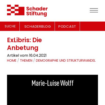
SUCHE
SCHADERBLOG
PODCAST
ExLibris: Die
Anbetung
Artikel vom 16.04.2021
HOME
/
THEMEN
/
DEMOGRAPHIE UND STRUKTURWANDEL