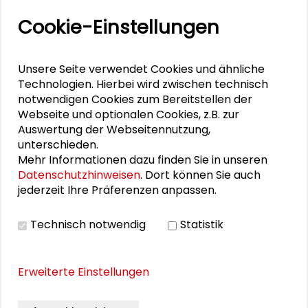
Transformationssoziologie: Zwischen Analyse und
Cookie-Einstellungen
Gestaltung
Unsere Seite verwendet Cookies und ähnliche
PERSONEN IM KONTEXT
Technologien. Hierbei wird zwischen technisch
notwendigen Cookies zum Bereitstellen der
Webseite und optionalen Cookies, z.B. zur
Hendrikje Alpermann
Auswertung der Webseitennutzung,
unterschieden.
Mehr Informationen dazu finden Sie in unseren
Datenschutzhinweisen
. Dort können Sie auch
THEMEN ZU DIESEM BEITRAG
jederzeit Ihre Präferenzen anpassen.
Gemeinwohl und Verantwortung
Technisch notwendig
Statistik
Stadtentwicklung und Wohnen
Kommunikation und Kultur
Erweiterte Einstellungen
Nachhaltige Entwicklung