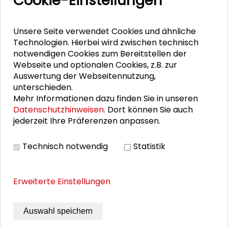
Cookie-Einstellungen
Transformationssoziologie: Zwischen Analyse und
Gestaltung
Unsere Seite verwendet Cookies und ähnliche
Technologien. Hierbei wird zwischen technisch
Die Stadt im Wandel weiterdenken
notwendigen Cookies zum Bereitstellen der
Webseite und optionalen Cookies, z.B. zur
Auswertung der Webseitennutzung,
unterschieden.
PERSONEN IM KONTEXT
Mehr Informationen dazu finden Sie in unseren
Datenschutzhinweisen
. Dort können Sie auch
Gösta Gantner
jederzeit Ihre Präferenzen anpassen.
Technisch notwendig
Statistik
THEMEN ZU DIESEM BEITRAG
Erweiterte Einstellungen
Gemeinwohl und Verantwortung
Kommunikation und Kultur
Auswahl speichern