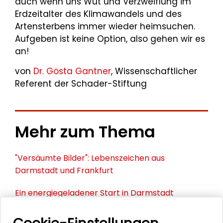
auch wenn uns Wut und Verzweiflung im
Erdzeitalter des Klimawandels und des
Artensterbens immer wieder heimsuchen.
Aufgeben ist keine Option, also gehen wir es
an!
von
Dr. Gösta Gantner
, Wissenschaftlicher
Referent der Schader-Stiftung
Mehr zum Thema
"Versäumte Bilder": Lebenszeichen aus
Darmstadt und Frankfurt
Ein energiegeladener Start in Darmstadt
"Versäumte Bilder" in Berlin und Bonn