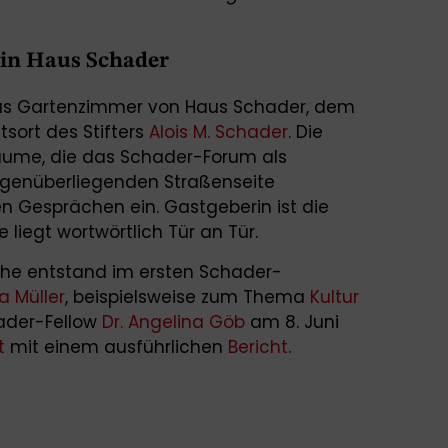
 in Haus Schader
das Gartenzimmer von Haus Schader, dem
sort des Stifters
Alois M. Schader
. Die
äume, die das Schader-Forum als
egenüberliegenden Straßenseite
en Gesprächen ein. Gastgeberin ist die
 liegt wortwörtlich Tür an Tür.
he entstand im ersten Schader-
a Müller
, beispielsweise zum Thema
Kultur
ader-Fellow
Dr. Angelina Göb
am 8. Juni
t
mit einem ausführlichen
Bericht
.