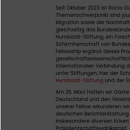
Seit Oktober 2023 ist Rocío G
Themenschwerpunkt sind journ
Migration sowie der Nachhaltigk
gleichzeitig das Bundeskanzl
Humboldt-Stiftung, ein Fors
Schirmherrschaft von Bundesk
Fellowship ergänzt dieses P
gesellschaftswissenschaftlic
internationalen Verbindung d
unter Stiftungen, hier der Sc
Humboldt-Stiftung
und der
B
Am 25. März hatten wir Gäst
Deutschland und den Verein
unserer Fellow erkundeten wi
deutschen Berichterstattung
insbesondere diversen Kris
Präsidentschaftswahlkampf.