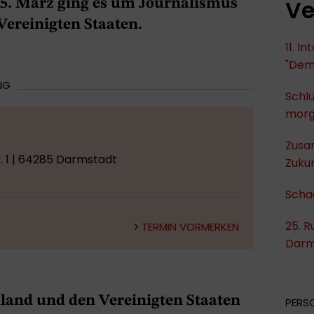
Ve
5. März ging es um Journalismus
Vereinigten Staaten.
11. I
"Dem
NG
Schlü
mor
Zusa
. 1 | 64285 Darmstadt
Zukun
Scha
25. R
TERMIN VORMERKEN
Darm
land und den Vereinigten Staaten
PERS