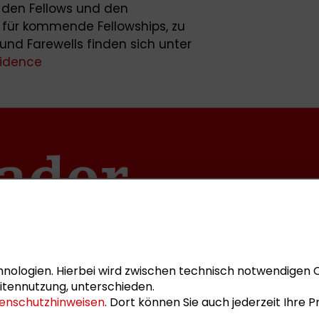
 den Fellows und den
für kommende Fellowships, zu
nd Farewells finden sich unter
sidence
nologien. Hierbei wird zwischen technisch notwendigen 
itennutzung, unterschieden.
enschutzhinweisen
. Dort können Sie auch jederzeit Ihre