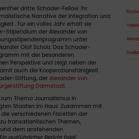
uenther dritte Schader-Fellow. Ihr
Rocí
alistische Narrative der Integration und
eit . Für ein volles Jahr erhält sie
Valer
er-Stipendium der Alexander von
Alex
chungsstipendienprogramm unter
anzler Olaf Scholz. Das Schader-
Stell
rogramm mit der besonderen
hen Perspektive und zeigt neben der
amit auch die Kooperationsfähigkeit
hader-Stiftung, der
Alexander von
ürgerstiftung Darmstadt
.
e zum Thema Journalismus in
igten Staaten im Haus. Zusammen mit
r die verschiedenen Facetten der
 zu transatlantischen Themen,
en und dem anstehenden
Ein ausführlicher Bericht folgt.