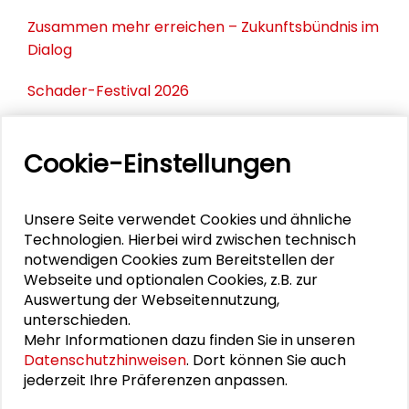
Zusammen mehr erreichen – Zukunftsbündnis im
Dialog
Schader-Festival 2026
25. Runder Tisch Wissenschaftsstadt Darmstadt
Cookie-Einstellungen
PERSONEN IM KONTEXT
Unsere Seite verwendet Cookies und ähnliche
Technologien. Hierbei wird zwischen technisch
Alexander Gemeinhardt
notwendigen Cookies zum Bereitstellen der
Webseite und optionalen Cookies, z.B. zur
Gösta Gantner
Auswertung der Webseitennutzung,
unterschieden.
Mehr Informationen dazu finden Sie in unseren
Datenschutzhinweisen
. Dort können Sie auch
jederzeit Ihre Präferenzen anpassen.
DOWNLOADS