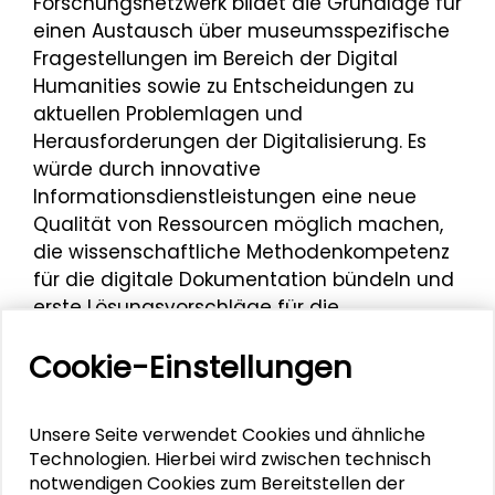
Forschungsnetzwerk bildet die Grundlage für
einen Austausch über museumsspezifische
Fragestellungen im Bereich der Digital
Humanities sowie zu Entscheidungen zu
aktuellen Problemlagen und
Herausforderungen der Digitalisierung. Es
würde durch innovative
Informationsdienstleistungen eine neue
Qualität von Ressourcen möglich machen,
die wissenschaftliche Methodenkompetenz
für die digitale Dokumentation bündeln und
erste Lösungsvorschläge für die
Langzeitarchivierung und den Umgang mit
Cookie-Einstellungen
Forschungsdaten und Datenformaten
geben. Ebenso böte ein Zusammenschluss
die Möglichkeit, nach Verbundpartnern zu
Unsere Seite verwendet Cookies und ähnliche
suchen, um eine konzertierte
Technologien. Hierbei wird zwischen technisch
Digitalisierkampagne der wichtigsten
notwendigen Cookies zum Bereitstellen der