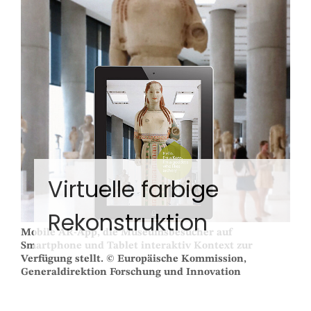
Virtuelle farbige
Rekonstruktion
Mobile AR-App, die Museumsbesucher auf
Smartphone und Tablet interaktiv Kontext zur
Verfügung stellt. © Europäische Kommission,
Generaldirektion Forschung und Innovation