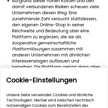
Aufgrund dieser hohen Kosten und den
damit verbundenen Risiken scheuen viele
Unternehmen diesen Weg. Eine
zunehmende Zahl versucht stattdessen,
den eigenen Online-Shop in seiner
Reichweite und Bedeutung über eine
Plattform zu ergänzen, die sie als
kooperative gemeinschaftliche
Plattformlösungen
zusammen mit
anderen Unternehmen mit ähnlichen
Interessenslagen aufbauen und
betreiben. Die Plattform gehört dann allen
beteiligten Unternehmen gleichermaßen
Cookie-Einstellungen
und man stimmt sich über den Betrieb
und die Weiterentwicklung untereinander
ab.
Unsere Seite verwendet Cookies und ähnliche
Technologien. Hierbei wird zwischen technisch
Eine weitere Entwicklungsrichtung besteht
notwendigen Cookies zum Bereitstellen der
in der
Fokussierung auf Erfahrungs- und