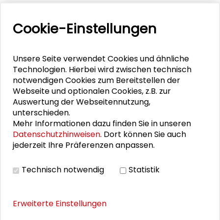
Cookie-Einstellungen
PERSONEN IM KONTEXT
Wie wird jetzt regiert? Aktuelle Herausforderungen
Unsere Seite verwendet Cookies und ähnliche
der deutschen Koalitionsdemokratie
Technologien. Hierbei wird zwischen technisch
notwendigen Cookies zum Bereitstellen der
Öffentliche Podiumsdiskussion: Wie wird jetzt
Webseite und optionalen Cookies, z.B. zur
regiert?
Auswertung der Webseitennutzung,
unterschieden.
Mehr Informationen dazu finden Sie in unseren
Datenschutzhinweisen
. Dort können Sie auch
jederzeit Ihre Präferenzen anpassen.
DOWNLOADS
Technisch notwendig
Statistik
Programm
Erweiterte Einstellungen
BILDERGALERIE