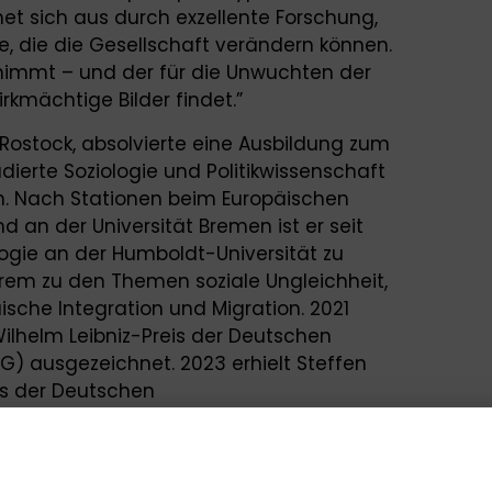
net sich aus durch exzellente Forschung,
e, die die Gesellschaft verändern können.
mitnimmt – und der für die Unwuchten der
rkmächtige Bilder findet.”
 Rostock, absolvierte eine Ausbildung zum
udierte Soziologie und Politikwissenschaft
lin. Nach Stationen beim Europäischen
nd an der Universität Bremen ist er seit
logie an der Humboldt-Universität zu
erem zu den Themen soziale Ungleichheit,
ische Integration und Migration. 2021
ilhelm Leibniz-Preis der Deutschen
) ausgezeichnet. 2023 erhielt Steffen
s der Deutschen
) und des Stifterverbandes.
reis vom Senat der Schader-Stiftung,
d Preisträger der vergangenen Jahre