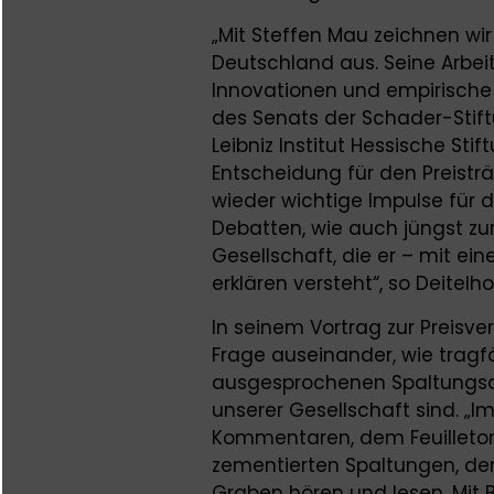
„Mit Steffen Mau zeichnen wir 
Deutschland aus. Seine Arbe
Innovationen und empirische 
des Senats der Schader-Stiftu
Leibniz Institut Hessische Sti
Entscheidung für den Preisträ
wieder wichtige Impulse für 
Debatten, wie auch jüngst zu
Gesellschaft, die er – mit e
erklären versteht“, so Deitelho
In seinem Vortrag zur Preisve
Frage auseinander, wie tragfä
ausgesprochenen Spaltungsd
unserer Gesellschaft sind. „
Kommentaren, dem Feuilleton
zementierten Spaltungen, d
Graben hören und lesen. Mit B