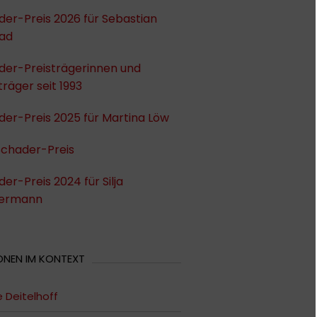
er-Preis 2026 für Sebastian
ad
der-Preisträgerinnen und
träger seit 1993
er-Preis 2025 für Martina Löw
Schader-Preis
er-Preis 2024 für Silja
ermann
ONEN IM KONTEXT
e Deitelhoff