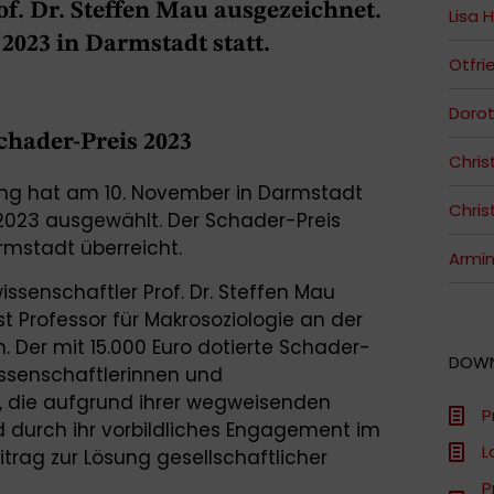
of. Dr. Steffen Mau ausgezeichnet.
Lisa 
2023 in Darmstadt statt.
Otfri
Dorot
chader-Preis 2023
Chris
ung hat am 10. November in Darmstadt
Chris
2023 ausgewählt. Der Schader-Preis
rmstadt überreicht.
Armin
issenschaftler Prof. Dr. Steffen Mau
t Professor für Makrosoziologie an der
n. Der mit 15.000 Euro dotierte Schader-
DOW
issenschaftlerinnen und
, die aufgrund ihrer wegweisenden
P
d durch ihr vorbildliches Engagement im
L
itrag zur Lösung gesellschaftlicher
P