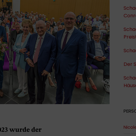
Schad
Conr
Scha
Preis
Schad
Der 
Schad
Häus
PERS
Nicol
023 wurde der