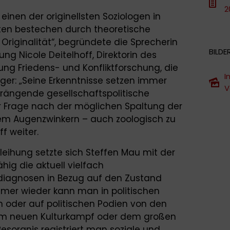
2
einen der originellsten Soziologen in
iten bestechen durch theoretische
Originalität“, begründete die Sprecherin
BILDE
ng Nicole Deitelhoff, Direktorin des
ftung Friedens- und Konfliktforschung, die
I
ger: „Seine Erkenntnisse setzen immer
V
drängende gesellschaftspolitische
r Frage nach der möglichen Spaltung der
inem Augenzwinkern – auch zoologisch zu
ff weiter.
rleihung setzte sich Steffen Mau mit der
hig die aktuell vielfach
iagnosen in Bezug auf den Zustand
Immer wieder kann man in politischen
 oder auf politischen Podien von den
em neuen Kulturkampf oder dem großen
esorgnis registriert man soziale und