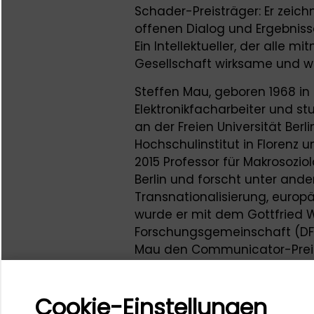
Schader-Preisträger: Er zeich
offenen Dialog und Ergebniss
Ein Intellektueller, der alle 
Gesellschaft wirksame und wi
Steffen Mau, geboren 1968 in
Elektronikfacharbeiter und st
an der Freien Universität Ber
Hochschulinstitut in Florenz u
2015 Professor für Makrosozio
Berlin und forscht unter and
Transnationalisierung, europä
wurde er mit dem Gottfried W
Forschungsgemeinschaft (DFG
Mau den Communicator-Prei
Forschungsgemeinschaft (DFG
Verliehen wird der Schader-P
Cookie-Einstellungen
dem die Preisträgerinnen un