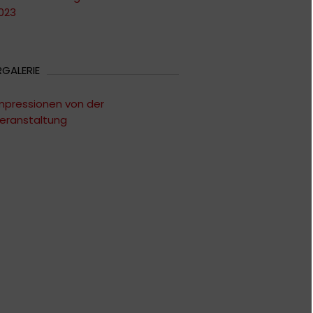
023
RGALERIE
mpressionen von der
eranstaltung