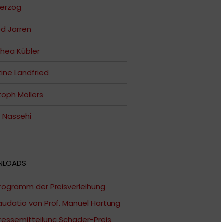
Herzog
ed Jarren
hea Kübler
tine Landfried
toph Möllers
 Nassehi
NLOADS
rogramm der Preisverleihung
audatio von Prof. Manuel Hartung
ressemitteilung Schader-Preis