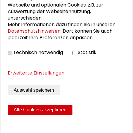
Webseite und optionalen Cookies, z.B. zur
25. Runder Tisch Wissenschaftsstadt Darmstadt
Auswertung der Webseitennutzung,
unterschieden.
Mehr Informationen dazu finden Sie in unseren
Datenschutzhinweisen
. Dort können Sie auch
PERSONEN IM KONTEXT
jederzeit Ihre Präferenzen anpassen.
Canan Topçu
Technisch notwendig
Statistik
Erweiterte Einstellungen
DOWNLOADS
Auswahl speichern
Programm (PDF)
Alle Cookies akzeptieren
Seite drucken
Sitemap
Impressum
Datenschutz
© 2026 Schader-Stiftung