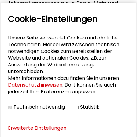
Integrationspotenziale in Rhein-Main und
Hessen" (2022-2025), die aus dem WIR-
Cookie-Einstellungen
Programm des Hessischen Ministeriums für
Arbeit und Integration, Jugend und Soziales
gefördert wurden.
Unsere Seite verwendet Cookies und ähnliche
Technologien. Hierbei wird zwischen technisch
notwendigen Cookies zum Bereitstellen der
Webseite und optionalen Cookies, z.B. zur
Auswertung der Webseitennutzung,
unterschieden.
Personen im Kontext
Mehr Informationen dazu finden Sie in unseren
Datenschutzhinweisen
. Dort können Sie auch
jederzeit Ihre Präferenzen anpassen.
Alexander Gemeinhardt
Lena Koch
Technisch notwendig
Statistik
Rudolf Kriszeleit
Erweiterte Einstellungen
Natascha Riegger