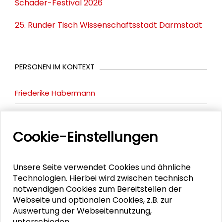
Schader-Festival 2026
25. Runder Tisch Wissenschaftsstadt Darmstadt
PERSONEN IM KONTEXT
Friederike Habermann
Stephan Dilschneider
Cookie-Einstellungen
DOWNLOADS
Unsere Seite verwendet Cookies und ähnliche
Technologien. Hierbei wird zwischen technisch
Porgrammflyer Gemeinschaftliche kommunale
notwendigen Cookies zum Bereitstellen der
Daseinsvorsorge
Webseite und optionalen Cookies, z.B. zur
Auswertung der Webseitennutzung,
Präsentations des Workshops "Sprache" von
unterschieden.