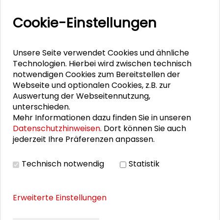
Stella Lorenz
Cookie-Einstellungen
Maximilian Shaikh-Yousef
Arndt Weidler
Unsere Seite verwendet Cookies und ähnliche
Technologien. Hierbei wird zwischen technisch
notwendigen Cookies zum Bereitstellen der
Webseite und optionalen Cookies, z.B. zur
Auswertung der Webseitennutzung,
DOWNLOADS
unterschieden.
Mehr Informationen dazu finden Sie in unseren
Programmflyer
Datenschutzhinweisen
. Dort können Sie auch
Call for Applications (abgelaufen):
jederzeit Ihre Präferenzen anpassen.
Informationsflyer
Technisch notwendig
Statistik
Abschlusskonzert UNO & Jazz
Erweiterte Einstellungen