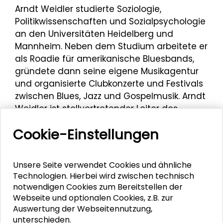
Arndt Weidler studierte Soziologie,
Politikwissenschaften und Sozialpsychologie
an den Universitäten Heidelberg und
Mannheim. Neben dem Studium arbeitete er
als Roadie für amerikanische Bluesbands,
gründete dann seine eigene Musikagentur
und organisierte Clubkonzerte und Festivals
zwischen Blues, Jazz und Gospelmusik. Arndt
Weidler ist stellvertretender Leiter des
Jazzinstituts Darmstadt, einer
Cookie-Einstellungen
Kultureinrichtung der Wissenschaftsstadt
Darmstadt und Europas größtem
öffentlichen Archiv und
Unsere Seite verwendet Cookies und ähnliche
Dokumentationszentrum für Jazzmusik.
Technologien. Hierbei wird zwischen technisch
notwendigen Cookies zum Bereitstellen der
Neben vielen weiteren laufenden
Webseite und optionalen Cookies, z.B. zur
Engagements als Berater und Juror, u.a. für
Auswertung der Webseitennutzung,
verschiedene Landesministerien und das
unterschieden.