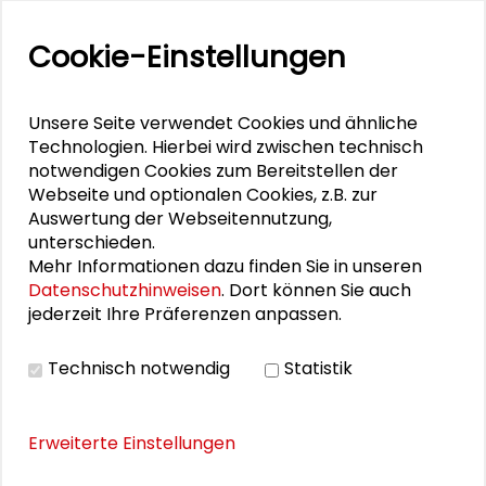
Kunst in Frankfurt und der Stiftung
Cookie-Einstellungen
Universität Hildesheim. Sie studierte unter
anderem Musik/Musikwissenschaft und
promovierte 2014 an der Freien Universität
Unsere Seite verwendet Cookies und ähnliche
Berlin. Bohle war mehrere Jahre als
Technologien. Hierbei wird zwischen technisch
Wissenschaftliche Mitarbeiterin an diversen
notwendigen Cookies zum Bereitstellen der
deutschen Universitäten und in Verbänden
Webseite und optionalen Cookies, z.B. zur
zur Interessenvertretung von Akteur*innen
Auswertung der Webseitennutzung,
unterschieden.
im Bereich Jazz und Improvisierte Musik
Mehr Informationen dazu finden Sie in unseren
tätig. Aktuell ist sie eine Sprecherin der
Datenschutzhinweisen
. Dort können Sie auch
Bundeskonferenz Jazz.
jederzeit Ihre Präferenzen anpassen.
Dr. Bettina Bohle ist als
Kooperationspartnerin am Projekt "
UNO &
Technisch notwendig
Statistik
Jazz – The Sound of Dialogue
" beteiligt. Die
Podcastfolge aus der Schader-Reihe "In
Erweiterte Einstellungen
guter Gesellschaft" kann
hier
angehört
werden.