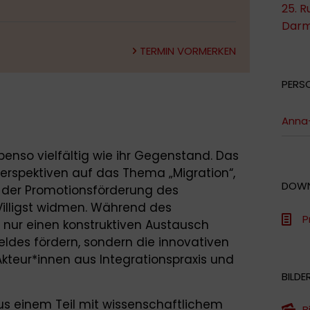
25. R
Darm
TERMIN VORMERKEN
PERS
Anna-
benso vielfältig wie ihr Gegenstand. Das
Perspektiven auf das Thema „Migration“,
DOW
 der Promotionsförderung des
Villigst widmen. Während des
P
 nur einen konstruktiven Austausch
eldes fördern, sondern die innovativen
kteur*innen aus Integrationspraxis und
BILDE
us einem Teil mit wissenschaftlichem
B