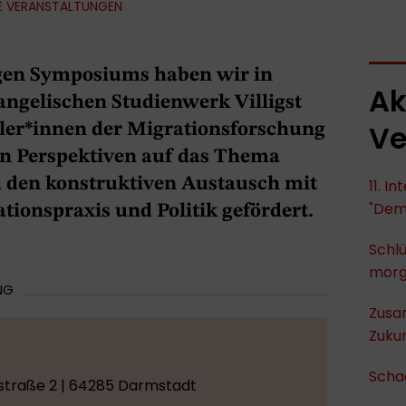
E VERANSTALTUNGEN
gen Symposiums haben wir in
Ak
ngelischen Studienwerk Villigst
Ve
er*innen der Migrationsforschung
en Perspektiven auf das Thema
 den konstruktiven Austausch mit
11. I
"Dem
tionspraxis und Politik gefördert.
Schlü
mor
NG
Zusa
Zukun
Scha
straße 2 | 64285 Darmstadt