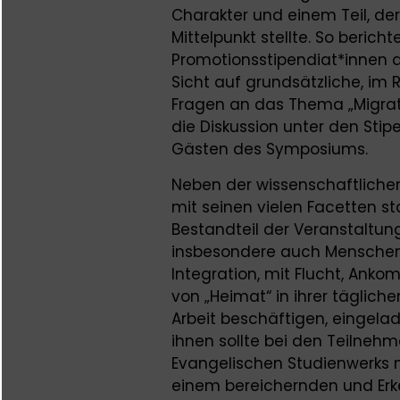
Charakter und einem Teil, der
Mittelpunkt stellte. So berich
Promotionsstipendiat*innen a
Sicht auf grundsätzliche, i
Fragen an das Thema „Migrati
die Diskussion unter den Sti
Gästen des Symposiums.
Neben der wissenschaftliche
mit seinen vielen Facetten st
Bestandteil der Veranstaltun
insbesondere auch Menschen, 
Integration, mit Flucht, Ank
von „Heimat“ in ihrer täglich
Arbeit beschäftigen, eingela
ihnen sollte bei den Teilne
Evangelischen Studienwerks n
einem bereichernden und Erke