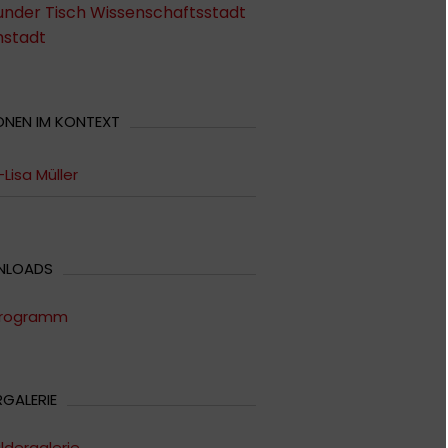
under Tisch Wissenschaftsstadt
stadt
ONEN IM KONTEXT
Lisa Müller
NLOADS
rogramm
RGALERIE
ildergalerie