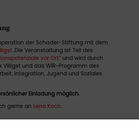
ung
ooperation der Schader-Stiftung mit dem
ligst
. Die Veranstaltung ist Teil des
tionspotenziale vor Ort“
und wird durch
k Villigst und das WIR-Programm des
rbeit, Integration, Jugend und Soziales
rsönlicher Einladung möglich.
ich gerne an
Lena Koch
.