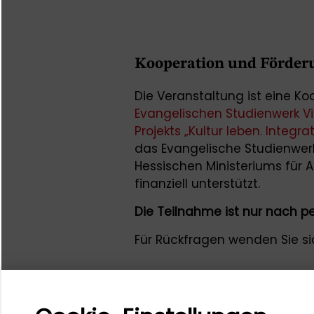
Kooperation und Förder
Die Veranstaltung ist eine K
Evangelischen Studienwerk Vil
Projekts „Kultur leben. Integra
das Evangelische Studienwer
Hessischen Ministeriums für A
finanziell unterstützt.
Die Teilnahme ist nur nach pe
Für Rückfragen wenden Sie s