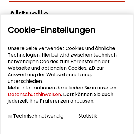
Aktuelle
Veranstaltungen
Cookie-Einstellungen
11. Internationale Waldkunstkonferenz
Unsere Seite verwendet Cookies und ähnliche
"Demokratischer Wald"
Technologien. Hierbei wird zwischen technisch
notwendigen Cookies zum Bereitstellen der
Schlüsseltexte für die Wirtschaft von morgen
Webseite und optionalen Cookies, z.B. zur
Auswertung der Webseitennutzung,
Zusammen mehr erreichen – Zukunftsbündnis im
unterschieden.
Dialog
Mehr Informationen dazu finden Sie in unseren
Datenschutzhinweisen
. Dort können Sie auch
Schader-Festival 2026
jederzeit Ihre Präferenzen anpassen.
25. Runder Tisch Wissenschaftsstadt Darmstadt
Technisch notwendig
Statistik