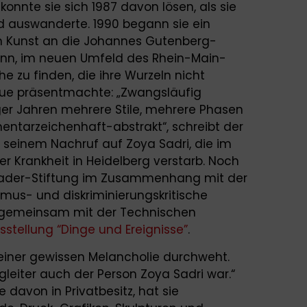
onnte sie sich 1987 davon lösen, als sie
 auswanderte. 1990 begann sie ein
n Kunst an die Johannes Gutenberg-
gann, im neuen Umfeld des Rhein-Main-
che zu finden, die ihre Wurzeln nicht
eue präsentmachte: „Zwangsläufig
ger Jahren mehrere Stile, mehrere Phasen
mentarzeichenhaft-abstrakt“, schreibt der
in seinem Nachruf auf Zoya Sadri, die im
 Krankheit in Heidelberg verstarb. Noch
Schader-Stiftung im Zusammenhang mit der
ismus- und diskriminierungskritische
s“ gemeinsam mit der Technischen
sstellung “Dinge und Ereignisse”
.
einer gewissen Melancholie durchweht.
Begleiter auch der Person Zoya Sadri war.“
 davon in Privatbesitz, hat sie