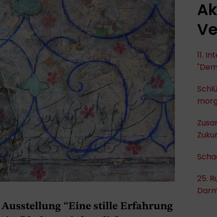
Ak
Ve
11. I
"Dem
Schlü
mor
Zusa
Zukun
Scha
25. R
Darm
 Ausstellung “Eine stille Erfahrung