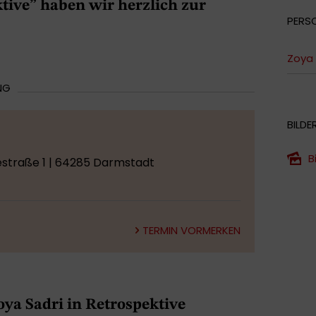
ktive” haben wir herzlich zur
PERS
Zoya 
NG
BILDE
B
estraße 1 | 64285 Darmstadt
TERMIN VORMERKEN
oya Sadri in Retrospektive