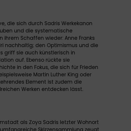
ive, die sich durch Sadris Werkekanon
lauben und die systematische
in ihrem Schaffen wieder: Anne Franks
ri nachhaltig; den Optimismus und die
griff sie auch künstlerisch in
lation auf. Ebenso rückte sie
ichte in den Fokus, die sich für Frieden
eispielsweise Martin Luther King oder
ehrendes Element ist zudem die
hlreichen Werken entdecken lässt.
rmstadt als Zoya Sadris letzter Wohnort
ine umfangreiche Skizzensammlung zeugt