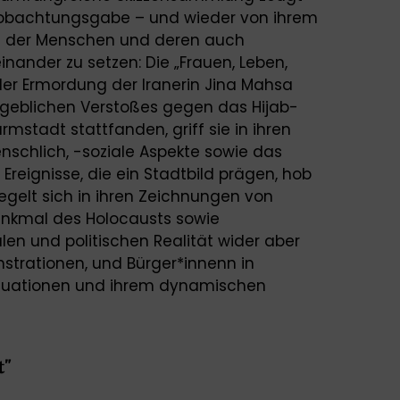
obachtungsgabe – und wieder von ihrem
falt der Menschen und deren auch
nander zu setzen: Die „Frauen, Leben,
 der Ermordung der Iranerin Jina Mahsa
ngeblichen Verstoßes gegen das Hijab-
rmstadt stattfanden, griff sie in ihren
nschlich, -soziale Aspekte sowie das
e Ereignisse, die ein Stadtbild prägen, hob
iegelt sich in ihren Zeichnungen von
enkmal des Holocausts sowie
n und politischen Realität wider aber
strationen, und Bürger*innenn in
ituationen und ihrem dynamischen
t"