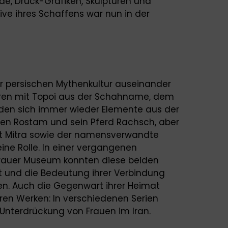
de, Druck-Grafiken, Skulpturen und
tive ihres Schaffens war nun in der
der persischen Mythenkultur auseinander
turen mit Topoi aus der Schahname, dem
nden sich immer wieder Elemente aus der
en Rostam und sein Pferd Rachsch, aber
eit Mitra sowie der namensverwandte
eine Rolle. In einer vergangenen
rauer Museum konnten diese beiden
 und die Bedeutung ihrer Verbindung
en. Auch die Gegenwart ihrer Heimat
hren Werken: In verschiedenen Serien
r Unterdrückung von Frauen im Iran.