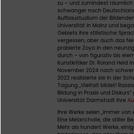
zu – und zumindest räumlich k
schwanger nach Deutschland
Aufbaustudium der Bildende
Universität in Mainz und be
Gebiets ihre stilistische Spra
vergessen, aber auch das N
probierte Zoya in den neunzi
durch – von figurativ bis ele
Kunstkritiker Dr. Roland Held 
November 2024 nach schwerer
2022 realisierte sie in der 
Tagung „Vielfalt bildet! Rass
Bildung in Praxis und Diskur
Universität Darmstadt ihre
Au
Ihre Werke seien „immer von 
Eine Melancholie, die stiller 
Mehr als hundert Werke, einige