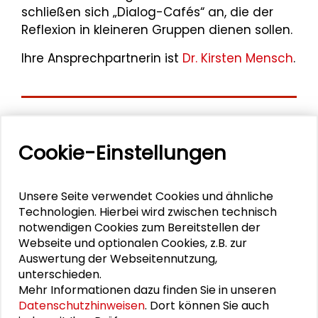
schließen sich „Dialog-Cafés“ an, die der
Reflexion in kleineren Gruppen dienen sollen.
Ihre Ansprechpartnerin ist
Dr. Kirsten Mensch
.
Aktuelle
Cookie-Einstellungen
Veranstaltungen
11. Internationale Waldkunstkonferenz
Unsere Seite verwendet Cookies und ähnliche
"Demokratischer Wald"
Technologien. Hierbei wird zwischen technisch
notwendigen Cookies zum Bereitstellen der
Webseite und optionalen Cookies, z.B. zur
Schlüsseltexte für die Wirtschaft von morgen
Auswertung der Webseitennutzung,
unterschieden.
Zusammen mehr erreichen – Zukunftsbündnis im
Mehr Informationen dazu finden Sie in unseren
Dialog
Datenschutzhinweisen
. Dort können Sie auch