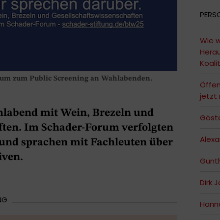
PERS
Wie w
Hera
Koali
Forum zum Public Screening an Wahlabenden.
Öffen
jetzt
hlabend mit Wein, Brezeln und
Göst
ften. Im Schader-Forum verfolgten
Alex
und sprachen mit Fachleuten über
iven.
Gunt
Dirk J
NG
Hann