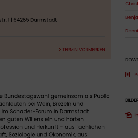
Chris
Benja
tr. 1 | 64285 Darmstadt
Denni
TERMIN VORMERKEN
DOW
P
ie Bundestagswahl gemeinsam als Public
BILDE
chleuten bei Wein, Brezeln und
n im Schader-Forum in Darmstadt
I
nen guten Willens ein und hörten
rofession und Herkunft - aus fachlichen
aft, Soziologie und Ökonomik, aus