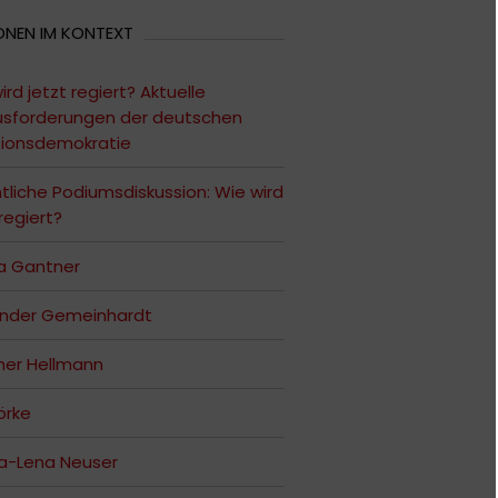
ONEN IM KONTEXT
ird jetzt regiert? Aktuelle
usforderungen der deutschen
tionsdemokratie
tliche Podiumsdiskussion: Wie wird
 regiert?
a Gantner
ander Gemeinhardt
her Hellmann
örke
a-Lena Neuser