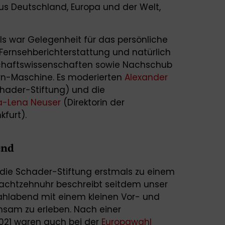
 aus Deutschland, Europa und der Welt,
s war Gelegenheit für das persönliche
Fernsehberichterstattung und natürlich
lschaftswissenschaften sowie Nachschub
rn-Maschine. Es moderierten
Alexander
chader-Stiftung) und die
-Lena Neuser
(Direktorin der
furt).
end
die Schader-Stiftung erstmals zu einem
itachtzehnuhr beschreibt seitdem unser
hlabend mit einem kleinen Vor- und
am zu erleben. Nach einer
21 waren auch bei der
Europawahl