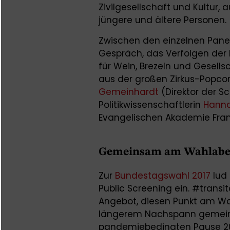
Zivilgesellschaft und Kultur,
jüngere und ältere Personen.
Zwischen den einzelnen Panel
Gespräch, das Verfolgen der 
für Wein, Brezeln und Gesel
aus der großen Zirkus-Popco
Gemeinhardt
(Direktor der S
Politikwissenschaftlerin
Hanna
Evangelischen Akademie Frank
Gemeinsam am Wahlab
Zur
Bundestagswahl 2017
lud 
Public Screening ein. #trans
Angebot, diesen Punkt am Wa
längerem Nachspann gemeins
pandemiebedingten Pause 20