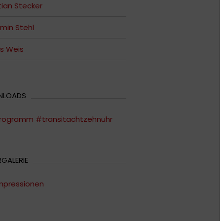
tian Stecker
min Stehl
s Weis
NLOADS
rogramm #transitachtzehnuhr
RGALERIE
mpressionen