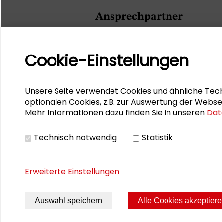
Ansprechpartner
Vorbereitungsteam:
Cookie-Einstellungen
Dr. Gösta Gantner
Alexander Gemeinhardt
Unsere Seite verwendet Cookies und ähnliche Tech
Benjamin Stehl
optionalen Cookies, z.B. zur Auswertung der Webse
Mehr Informationen dazu finden Sie in unseren
Dat
Dennis Weis
Technisch notwendig
Statistik
Erweiterte Einstellungen
Auswahl speichern
Alle Cookies akzeptier
Seite drucken
Sitemap
Impres