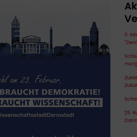
Ak
Ve
11. I
"Dem
Schlü
mor
Zusa
Zukun
Scha
25. R
Darm