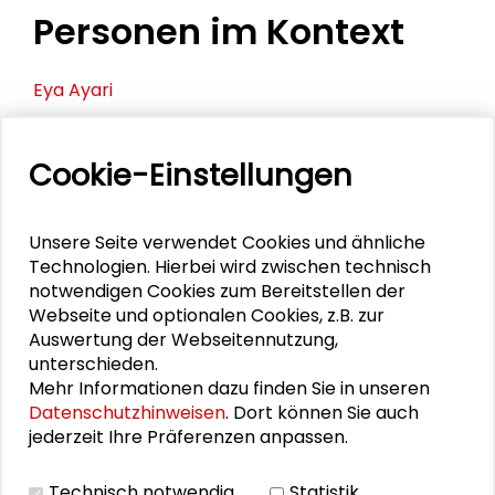
Personen im Kontext
Eya Ayari
Terenzio Facchinetti
Cookie-Einstellungen
Hannah Ferber
Jana Freihöfer
Unsere Seite verwendet Cookies und ähnliche
Technologien. Hierbei wird zwischen technisch
Gösta Gantner
notwendigen Cookies zum Bereitstellen der
Webseite und optionalen Cookies, z.B. zur
Alexander Gemeinhardt
Auswertung der Webseitennutzung,
unterschieden.
Mehr Informationen dazu finden Sie in unseren
Rocío Guenther
Datenschutzhinweisen
. Dort können Sie auch
jederzeit Ihre Präferenzen anpassen.
Dirk Jörke
Andrzej Kaluza
Technisch notwendig
Statistik