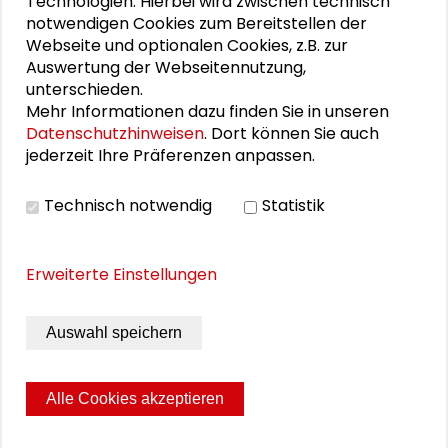
Technologien. Hierbei wird zwischen technisch
Annette Kehnel
notwendigen Cookies zum Bereitstellen der
Webseite und optionalen Cookies, z.B. zur
Hartmut Rosa
Auswertung der Webseitennutzung,
unterschieden.
Mehr Informationen dazu finden Sie in unseren
Datenschutzhinweisen
. Dort können Sie auch
jederzeit Ihre Präferenzen anpassen.
DOWNLOADS
Technisch notwendig
Statistik
Programm Abendveranstaltung
Erweiterte Einstellungen
BILDERGALERIE
Auswahl speichern
Bildergalerie
Alle Cookies akzeptieren
Seite drucken
Sitemap
Impressum
Datenschutz